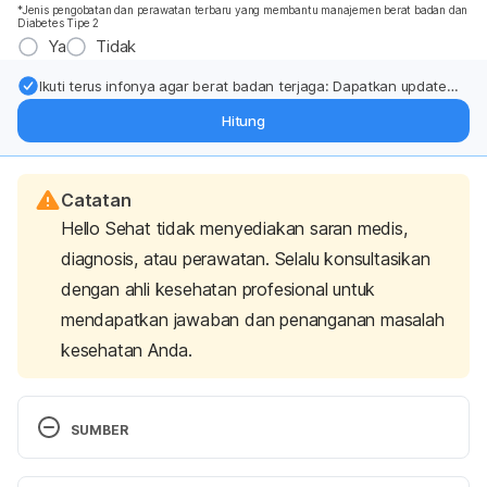
*Jenis pengobatan dan perawatan terbaru yang membantu manajemen berat badan dan
Diabetes Tipe 2
Ya
Tidak
Ikuti terus infonya agar berat badan terjaga: Dapatkan update
dari pakar mengenai dukungan dan perawatan berat badan
Hitung
langsung ke inbox Anda.
Catatan
Hello Sehat tidak menyediakan saran medis,
diagnosis, atau perawatan. Selalu konsultasikan
dengan ahli kesehatan profesional untuk
mendapatkan jawaban dan penanganan masalah
kesehatan Anda.
SUMBER
How to Choose a Doctor. 