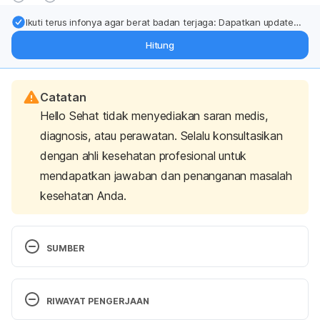
Ikuti terus infonya agar berat badan terjaga: Dapatkan update
dari pakar mengenai dukungan dan perawatan berat badan
Hitung
langsung ke inbox Anda.
Catatan
Hello Sehat tidak menyediakan saran medis,
diagnosis, atau perawatan. Selalu konsultasikan
dengan ahli kesehatan profesional untuk
mendapatkan jawaban dan penanganan masalah
kesehatan Anda.
SUMBER
A must-read: Physical and mental health benefits 
of reading books. 
(2023). Nuvance Health. 
RIWAYAT PENGERJAAN
Retrieved January 26, 2024, from 