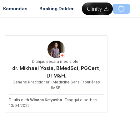
Komunitas
Booking Dokter
Ditinjau secara medis oleh
dr. Mikhael Yosia, BMedSci, PGCert,
DTM&H.
General Practitioner · Medicine Sans Frontières
(MSF)
Ditulis oleh
Winona Katyusha
·
Tanggal diperbarui
13/04/2022