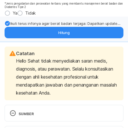
*Jenis pengobatan dan perawatan terbaru yang membantu manajemen berat badan dan
Diabetes Tipe 2
Ya
Tidak
Ikuti terus infonya agar berat badan terjaga: Dapatkan update
dari pakar mengenai dukungan dan perawatan berat badan
Hitung
langsung ke inbox Anda.
Catatan
Hello Sehat tidak menyediakan saran medis,
diagnosis, atau perawatan. Selalu konsultasikan
dengan ahli kesehatan profesional untuk
mendapatkan jawaban dan penanganan masalah
kesehatan Anda.
SUMBER
Why Does the Sun Make Some People Sneeze?