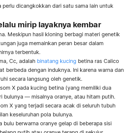
a perlu dicangkokkan dari satu sama lain untuk
selalu mirip layaknya kembar
ama. Meskipun hasil kloning berbagi materi genetik
kungan juga memainkan peran besar dalam
irnya terbentuk.
ama, Cc, adalah
binatang kucing
betina ras Calico
at berbeda dengan induknya. Ini karena warna dan
ruhi secara langsung oleh genetik.
om X pada kucing betina (yang memiliki dua
 bulunya — misalnya oranye, atau hitam putih.
om X yang terjadi secara acak di seluruh tubuh
an keseluruhan pola bulunya.
 bulu berwarna oranye gelap di beberapa sisi
belang putih atau oranye terang di sekujur