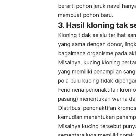
berarti pohon jeruk navel hany
membuat pohon baru.
3. Hasil kloning tak 
Kloning tidak selalu terlihat s
yang sama dengan donor, ling
bagaimana organisme pada akh
Misalnya, kucing kloning pert
yang memiliki penampilan sang
pola bulu kucing tidak dipenga
Fenomena penonaktifan kromos
pasang) menentukan warna dari
Distribusi penonaktifan kromos
kemudian menentukan penampil
Misalnya kucing tersebut punya
sementara juga memiliki corak 