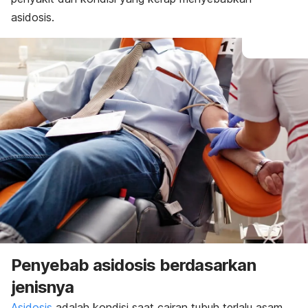
asidosis.
Penyebab asidosis berdasarkan
jenisnya
Asidosis
adalah kondisi saat cairan tubuh terlalu asam.