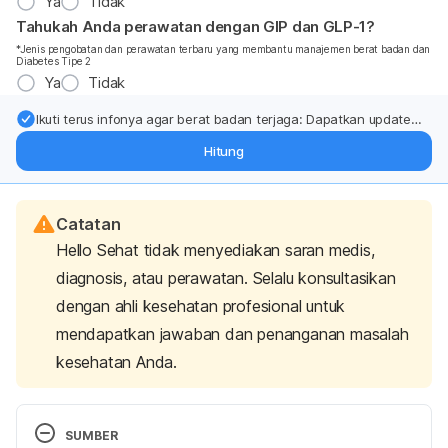
Ya
Tidak
Tahukah Anda perawatan dengan GIP dan GLP-1?
*Jenis pengobatan dan perawatan terbaru yang membantu manajemen berat badan dan
Diabetes Tipe 2
Ya
Tidak
Ikuti terus infonya agar berat badan terjaga: Dapatkan update
dari pakar mengenai dukungan dan perawatan berat badan
Hitung
langsung ke inbox Anda.
Catatan
Hello Sehat tidak menyediakan saran medis,
diagnosis, atau perawatan. Selalu konsultasikan
dengan ahli kesehatan profesional untuk
mendapatkan jawaban dan penanganan masalah
kesehatan Anda.
SUMBER