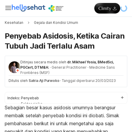
Kesehatan
Gejala dan Kondisi Umum
Penyebab Asidosis, Ketika Cairan
Tubuh Jadi Terlalu Asam
Ditinjau secara medis oleh
dr. Mikhael Yosia, BMedSci,
PGCert, DTM&H.
·
General Practitioner
·
Medicine Sans
Frontières (MSF)
Ditulis oleh
Satria Aji Purwoko
·
Tanggal diperbarui 20/03/2023
Indeks:
Penyebab
Faktor risiko
Sebagian besar kasus asidosis umumnya berangsur
Pencegahan dan pengobatan
membaik setelah penyebab kondisi ini diobati. Simak
pembahasan berikut ini untuk mengetahui apa saja
penyakit dan kondisi
yang kerap menyebabkan