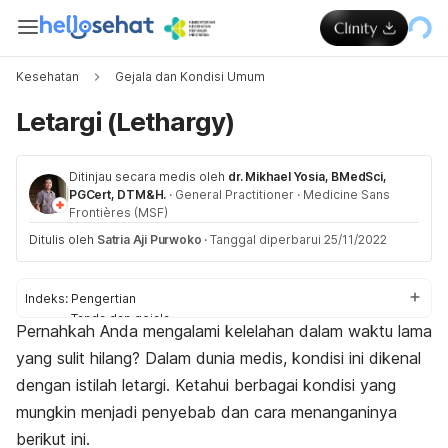
Kesehatan
Gejala dan Kondisi Umum
Letargi (Lethargy)
Ditinjau secara medis oleh
dr. Mikhael Yosia, BMedSci,
PGCert, DTM&H.
·
General Practitioner
·
Medicine Sans
Frontières (MSF)
Ditulis oleh
Satria Aji Purwoko
·
Tanggal diperbarui 25/11/2022
Indeks:
Pengertian
Tanda dan gejala
Pernahkah Anda mengalami kelelahan dalam waktu lama
Penyebab
yang sulit hilang? Dalam dunia medis, kondisi ini dikenal
Diagnosis
Pengobatan dan pencegahan
dengan istilah letargi. Ketahui berbagai kondisi yang
mungkin menjadi penyebab dan cara menanganinya
berikut ini.