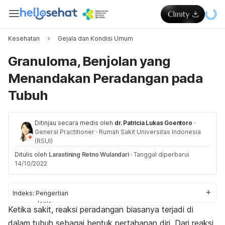
Kesehatan
Gejala dan Kondisi Umum
Granuloma, Benjolan yang
Menandakan Peradangan pada
Tubuh
Ditinjau secara medis oleh
dr. Patricia Lukas Goentoro
·
General Practitioner
·
Rumah Sakit Universitas Indonesia
(RSUI)
Ditulis oleh
Larastining Retno Wulandari
·
Tanggal diperbarui
14/10/2022
Indeks:
Pengertian
Jenis
Ketika sakit, reaksi peradangan biasanya terjadi di
Pengobatan
dalam tubuh sebagai bentuk pertahanan diri. Dari reaksi