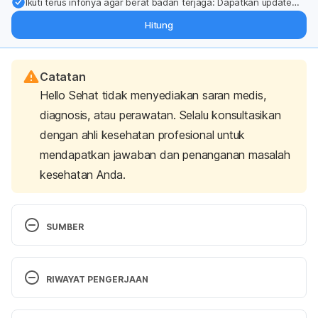
Ikuti terus infonya agar berat badan terjaga: Dapatkan update
dari pakar mengenai dukungan dan perawatan berat badan
Hitung
langsung ke inbox Anda.
Catatan
Hello Sehat tidak menyediakan saran medis,
diagnosis, atau perawatan. Selalu konsultasikan
dengan ahli kesehatan profesional untuk
mendapatkan jawaban dan penanganan masalah
kesehatan Anda.
SUMBER
Granulomas. (2022). Retrieved 20 September 2022, 
from 
https://www.healthdirect.gov.au/granulomas
RIWAYAT PENGERJAAN
Sarcoidosis – Symptoms and causes. (2022). 
Versi Terbaru