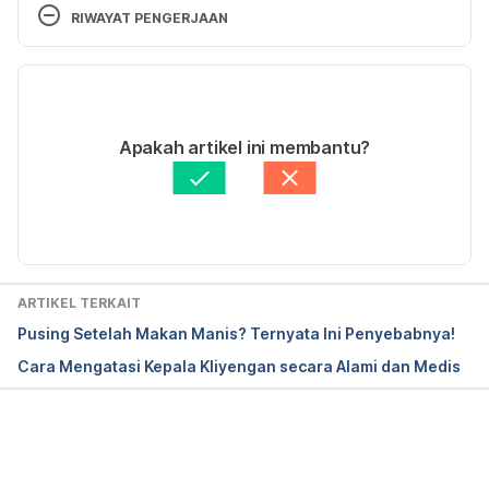
2019.
RIWAYAT PENGERJAAN
Versi Terbaru
Meniere’s Society. 
The Balance System
. Accessed 
on October 25th, 2019.
07/09/2023
Ditulis oleh 
Aprinda Puji
Apakah artikel ini membantu?
Ditinjau secara medis oleh
dr. Patricia Lukas 
Goentoro
Diperbarui oleh: 
Widya Citra Andini
ARTIKEL TERKAIT
Pusing Setelah Makan Manis? Ternyata Ini Penyebabnya!
Cara Mengatasi Kepala Kliyengan secara Alami dan Medis
Memuat...