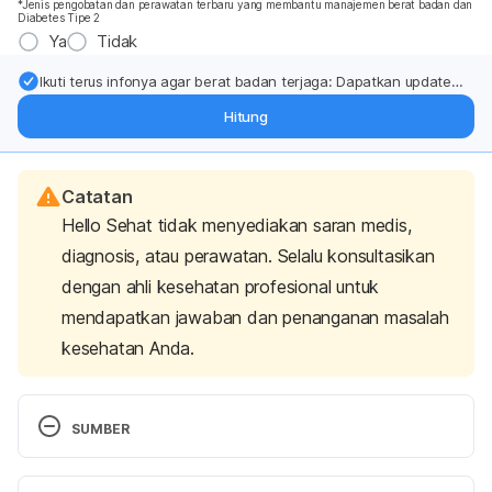
*Jenis pengobatan dan perawatan terbaru yang membantu manajemen berat badan dan
Diabetes Tipe 2
Ya
Tidak
Ikuti terus infonya agar berat badan terjaga: Dapatkan update
dari pakar mengenai dukungan dan perawatan berat badan
Hitung
langsung ke inbox Anda.
Catatan
Hello Sehat tidak menyediakan saran medis,
diagnosis, atau perawatan. Selalu konsultasikan
dengan ahli kesehatan profesional untuk
mendapatkan jawaban dan penanganan masalah
kesehatan Anda.
SUMBER
Mayo Clinic. 
Dizziness
. Accessed on October 25th, 