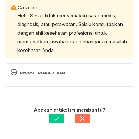
Catatan
Hello Sehat tidak menyediakan saran medis,
diagnosis, atau perawatan. Selalu konsultasikan
dengan ahli kesehatan profesional untuk
mendapatkan jawaban dan penanganan masalah
kesehatan Anda.
RIWAYAT PENGERJAAN
Versi Terbaru
08/01/2021
Ditulis oleh
dr. Zicky Yombana, Sp.S
Apakah artikel ini membantu?
Diperbarui oleh: 
Nadhila Erin