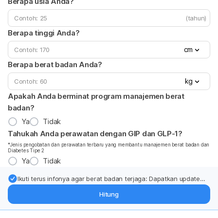
Berapa usia Anda?
(tahun)
Berapa tinggi Anda?
cm
Berapa berat badan Anda?
kg
Apakah Anda berminat program manajemen berat
badan?
Ya
Tidak
Tahukah Anda perawatan dengan GIP dan GLP-1?
*Jenis pengobatan dan perawatan terbaru yang membantu manajemen berat badan dan
Diabetes Tipe 2
Ya
Tidak
Ikuti terus infonya agar berat badan terjaga: Dapatkan update
dari pakar mengenai dukungan dan perawatan berat badan
Hitung
langsung ke inbox Anda.