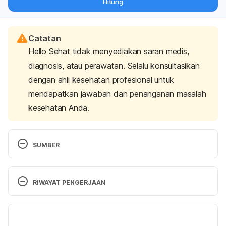
Hitung
langsung ke inbox Anda.
Catatan
Hello Sehat tidak menyediakan saran medis,
diagnosis, atau perawatan. Selalu konsultasikan
dengan ahli kesehatan profesional untuk
mendapatkan jawaban dan penanganan masalah
kesehatan Anda.
SUMBER
Neurodivergent
. (2020). Cleveland Clinic. Retrieved 
7 August 2023, from 
RIWAYAT PENGERJAAN
https://my.clevelandclinic.org/health/symptoms/231
54-neurodivergent
Versi Terbaru
Doyle, N
. (2020). 
Neurodiversity at work: A 
04/09/2023