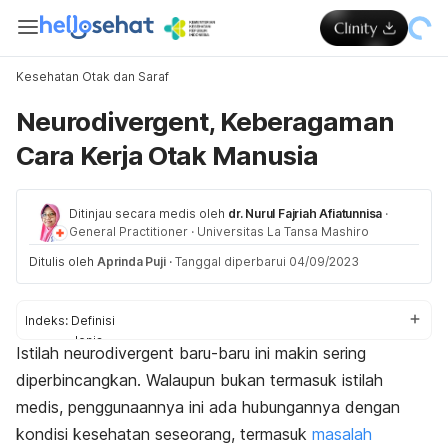
Kesehatan Otak dan Saraf
Neurodivergent, Keberagaman
Cara Kerja Otak Manusia
Ditinjau secara medis oleh
dr. Nurul Fajriah Afiatunnisa
·
General Practitioner
·
Universitas La Tansa Mashiro
Ditulis oleh
Aprinda Puji
·
Tanggal diperbarui 04/09/2023
Indeks:
Definisi
Jenis
Istilah
neurodivergent
baru-baru ini makin sering
Contoh
diperbincangkan. Walaupun bukan termasuk istilah
Tujuan penggunaan istilah
Karakteristik
medis, penggunaannya ini ada hubungannya dengan
Neurodivergent dan disabilitas
kondisi kesehatan seseorang, termasuk
masalah