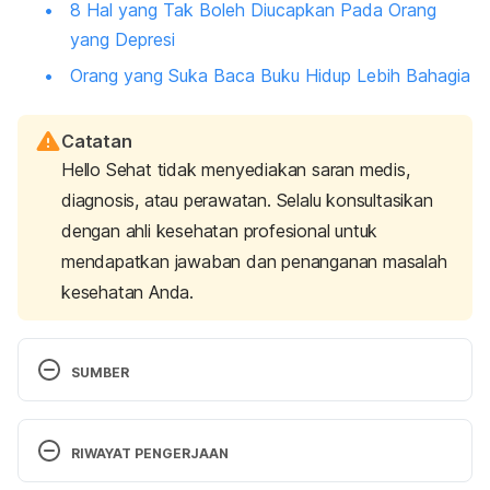
8 Hal yang Tak Boleh Diucapkan Pada Orang
yang Depresi
Orang yang Suka Baca Buku Hidup Lebih Bahagia
Catatan
Hello Sehat tidak menyediakan saran medis,
diagnosis, atau perawatan. Selalu konsultasikan
dengan ahli kesehatan profesional untuk
mendapatkan jawaban dan penanganan masalah
kesehatan Anda.
SUMBER
How to be happier. 
http://www.nhs.uk/Conditions/stress-anxiety-
RIWAYAT PENGERJAAN
depression/Pages/feel-better-and-happy.aspx 