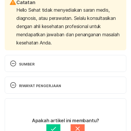
Catatan
Hello Sehat tidak menyediakan saran medis,
diagnosis, atau perawatan. Selalu konsultasikan
dengan ahli kesehatan profesional untuk
mendapatkan jawaban dan penanganan masalah
kesehatan Anda.
SUMBER
Swollen testicles (Testicular swelling): Causes & 
treatment.
 (2022). Cleveland Clinic. Retrieved June 
RIWAYAT PENGERJAAN
2, 2023, from 
https://my.clevelandclinic.org/health/symptoms/225
Versi Terbaru
18-swollen-testicles-scrotal-swelling
08/06/2023
Scrotal swelling.
 (2021). MedlinePlus. Retrieved 
Ditulis oleh 
Satria Aji Purwoko
Apakah artikel ini membantu?
June 2, 2023, from 
Ditinjau secara medis oleh
dr. Nurul Fajriah 