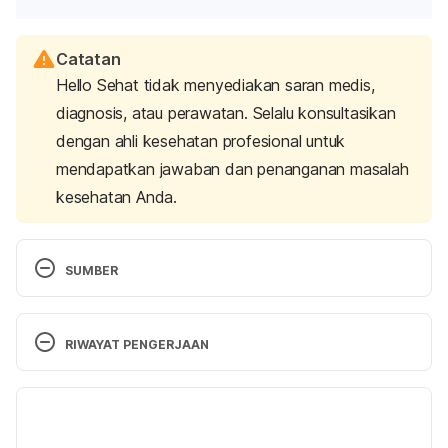
Catatan
Hello Sehat tidak menyediakan saran medis,
diagnosis, atau perawatan. Selalu konsultasikan
dengan ahli kesehatan profesional untuk
mendapatkan jawaban dan penanganan masalah
kesehatan Anda.
SUMBER
What’s More Important Exercise or Sleep? –
https://www.mindbodygreen.com/0-18648/whats-
RIWAYAT PENGERJAAN
more-important-exercise-or-sleep.html
 diakses 
pada 10 Agustus 2017
Versi Terbaru
Which Is More Important: Sleep or Exercise –
05/11/2020