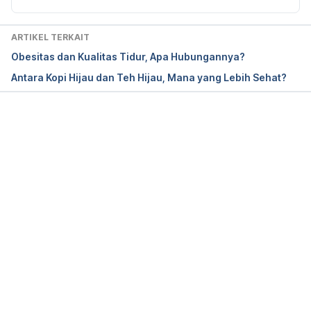
6. Epub 2017 Sep 5. PubMed PMID: 29203963; 
PubMed Central PMCID: PMC5703787.
ARTIKEL TERKAIT
Obesitas dan Kualitas Tidur, Apa Hubungannya?
Antara Kopi Hijau dan Teh Hijau, Mana yang Lebih Sehat?
Memuat...