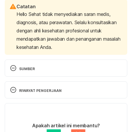
Catatan
Hello Sehat tidak menyediakan saran medis,
diagnosis, atau perawatan. Selalu konsultasikan
dengan ahli kesehatan profesional untuk
mendapatkan jawaban dan penanganan masalah
kesehatan Anda.
SUMBER
Summer, J., & DeBanto, J. (2022). 
Hypnic Jerks. 
Sleep Foundation. Retrieved August 21, 2023, from 
RIWAYAT PENGERJAAN
https://www.sleepfoundation.org/parasomnias/hypn
ic-jerks
Versi Terbaru
Zwarensteyn, J., & Dimitriu, A. (2023). 
Hypnic 
31/08/2023
Jerking – What Are The Symptoms and How To 
Ditulis oleh 
Satria Aji Purwoko
Apakah artikel ini membantu?
Stop It.
 Sleep Advisor. Retrieved August 21, 2023, 
Ditinjau secara medis oleh
dr. Mikhael Yosia, 