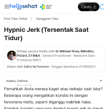
Pola Tidur Sehat
Gangguan Tidur
Hypnic Jerk (Tersentak Saat
Tidur)
Ditinjau secara medis oleh
dr. Mikhael Yosia, BMedSci,
PGCert, DTM&H.
·
General Practitioner
·
Medicine Sans
Frontières (MSF)
Ditulis oleh
Satria Aji Purwoko
·
Tanggal diperbarui 31/08/2023
Indeks:
Definisi
Penyebab
Pernahkah Anda merasa kaget atau terkejut saat tidur?
Dampak
Beberapa orang mengaitkan kondisi ini dengan
Pencegahan
fenomena mistis, seperti diganggu makhluk halus.
Padahal, kondisi yang juga disebut
hypnic jerk
ini dapat