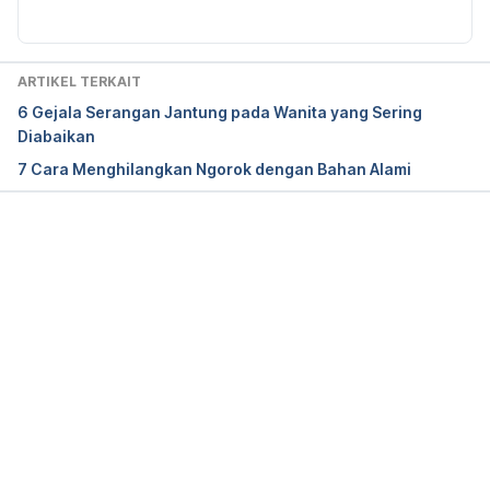
G, Leung RS. Obstructive sleep apnea and incident 
diabetes: A historical cohort study. Am J Respir Crit 
Care Med. 2014; 190(2): 218-25.
ARTIKEL TERKAIT
6 Gejala Serangan Jantung pada Wanita yang Sering
Diabaikan
7 Cara Menghilangkan Ngorok dengan Bahan Alami
Memuat...