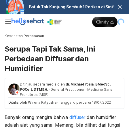
Batuk Tak Kunjung Sembuh? Periksa di Sini!
Kesehatan Pernapasan
Serupa Tapi Tak Sama, Ini
Perbedaan Diffuser dan
Humidifier
Ditinjau secara medis oleh
dr. Mikhael Yosia, BMedSci,
PGCert, DTM&H.
·
General Practitioner
·
Medicine Sans
Frontières (MSF)
Ditulis oleh
Winona Katyusha
·
Tanggal diperbarui 18/07/2022
Banyak orang mengira bahwa
diffuser
dan
humidifier
adalah alat yang sama. Memang, bila dilihat dari fungsi