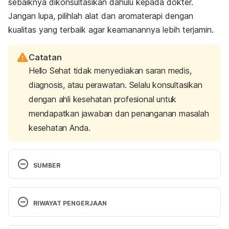
sebaiknya dikonsultasikan dahulu kepada dokter.
Jangan lupa, pilihlah alat dan aromaterapi dengan
kualitas yang terbaik agar keamanannya lebih terjamin.
Catatan
Hello Sehat tidak menyediakan saran medis,
diagnosis, atau perawatan. Selalu konsultasikan
dengan ahli kesehatan profesional untuk
mendapatkan jawaban dan penanganan masalah
kesehatan Anda.
SUMBER
Humidifiers and Health.
 MedlinePlus Medical 
Encyclopedia. (2020). Retrieved June 17, 2022, 
RIWAYAT PENGERJAAN
from 
https://medlineplus.gov/ency/article/002104.htm
Versi Terbaru