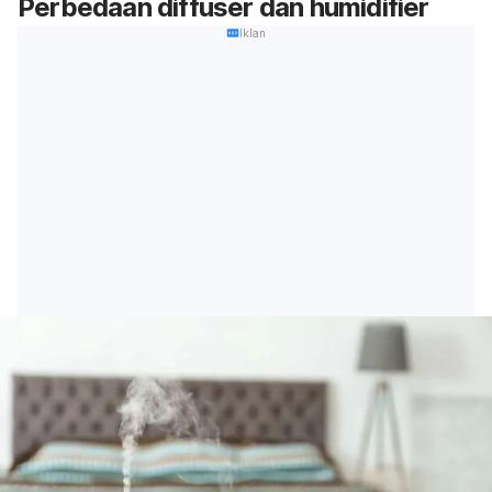
Perbedaan
diffuser
dan
humidifier
Iklan