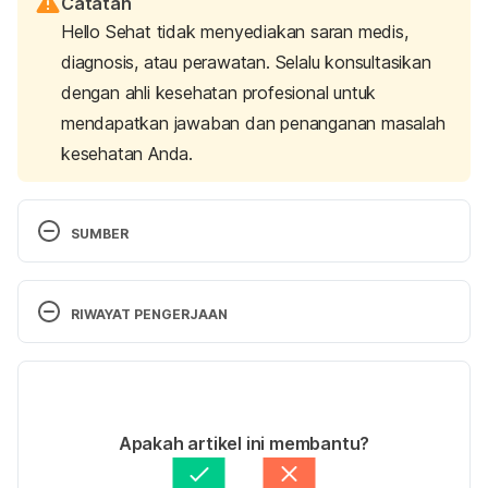
Catatan
Hello Sehat tidak menyediakan saran medis,
diagnosis, atau perawatan. Selalu konsultasikan
dengan ahli kesehatan profesional untuk
mendapatkan jawaban dan penanganan masalah
kesehatan Anda.
SUMBER
Mayo Clinic. 
Dandruff
. Accessed on October 23rd, 
2019.
RIWAYAT PENGERJAAN
Versi Terbaru
Medical News Today. 
10 natural remedies for 
dandruff
. Accessed on October 23rd, 2019.
07/09/2023
Ditulis oleh 
Aprinda Puji
Apakah artikel ini membantu?
Ditinjau secara medis oleh
dr. Patricia Lukas 
Health Line. 
Essential Oils for Hair
. Accessed on 
Goentoro