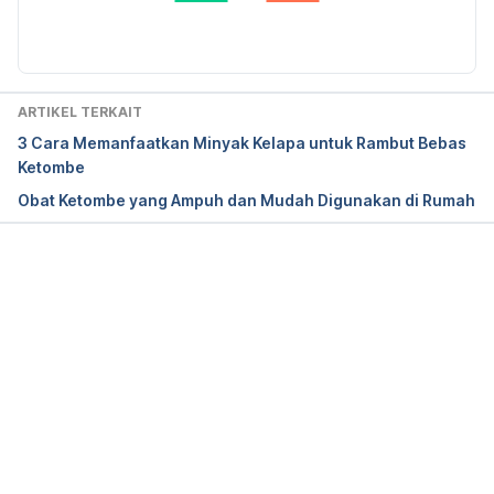
Diperbarui oleh: 
Ilham Aulia Fahmy
October 23rd, 2019.
ARTIKEL TERKAIT
3 Cara Memanfaatkan Minyak Kelapa untuk Rambut Bebas
Ketombe
Obat Ketombe yang Ampuh dan Mudah Digunakan di Rumah
Memuat...