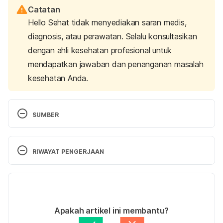
Catatan
Hello Sehat tidak menyediakan saran medis,
diagnosis, atau perawatan. Selalu konsultasikan
dengan ahli kesehatan profesional untuk
mendapatkan jawaban dan penanganan masalah
kesehatan Anda.
SUMBER
Why Do I Sweat More Than Everyone Else. 
http://greatist.com/move/why-do-i-sweat-so-much
RIWAYAT PENGERJAAN
Diakses pada 6 Desember 2016. 
Versi Terbaru
Hyperhidrosis. 
http://www.nhs.uk/conditions/Hyperhidrosis/Pages/
04/05/2021
Introduction.aspx
 Diakses pada 6 Desember 2016. 
Ditulis oleh 
Irene Anindyaputri
Apakah artikel ini membantu?
Ditinjau secara medis oleh
dr. Andreas Wilson 