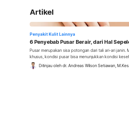
Artikel
Penyakit Kulit Lainnya
6 Penyebab Pusar Berair, dari Hal Sepel
Pusar merupakan sisa potongan dari tali ari-ari janin. 
khusus, kondisi pusar bisa menunjukkan kondisi kese
bila Anda memiliki masalah kesehatan adalah pusar be
Ditinjau oleh 
dr. Andreas Wilson Setiawan, M.Kes
Dalam kondisi normal, kulit pusar biasanya kering, sa
sekitar perut. Namun, beberapa hal bisa menyeb