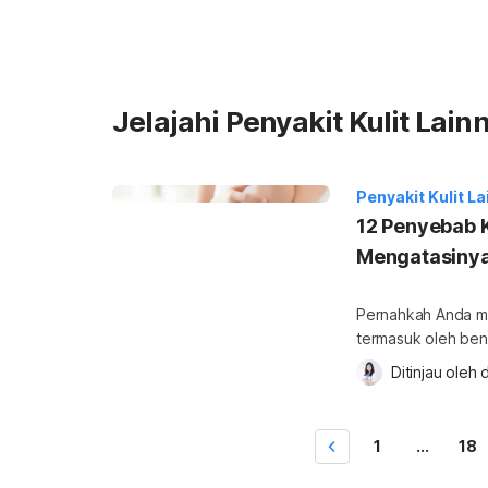
Jelajahi Penyakit Kulit Lain
Penyakit Kulit L
12 Penyebab K
Mengatasiny
Pernahkah Anda mer
termasuk oleh bend
Anda terus meneru
Ditinjau oleh 
d
menderita kondisi d
beberapa penyakit k
menyebabkan kulit
1
...
18