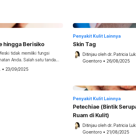
Penyakit Kulit Lainnya
e hingga Berisiko
Skin Tag
Meski tidak memiliki fungsi
Ditinjau oleh 
dr. Patricia Luk
hatan Anda. Salah satu tanda
Goentoro
•
26/08/2025
rair. Penyebab pusar berair
.
•
23/09/2025
ma keringnya dengan kulit di
abkan cairan keluar dari pusar. […]
Penyakit Kulit Lainnya
Petechiae (Bintik Serup
Ruam di Kulit)
Ditinjau oleh 
dr. Patricia Luk
Goentoro
•
21/08/2025