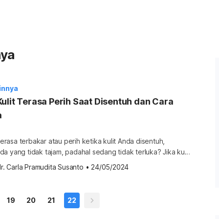
nya
ainnya
ulit Terasa Perih Saat Disentuh dan Cara
a
asa terbakar atau perih ketika kulit Anda disentuh,
a yang tidak tajam, padahal sedang tidak terluka? Jika kulit
s merasa perih saat disentuh, ada kemungkinan Anda
r. Carla Pramudita Susanto
•
24/05/2024
i bawah ini. Penyebab kulit terasa perih saat disentuh Ada
ulit, penyakit saraf, atau kondisi medis lain yang bisa
 […]
19
20
21
22