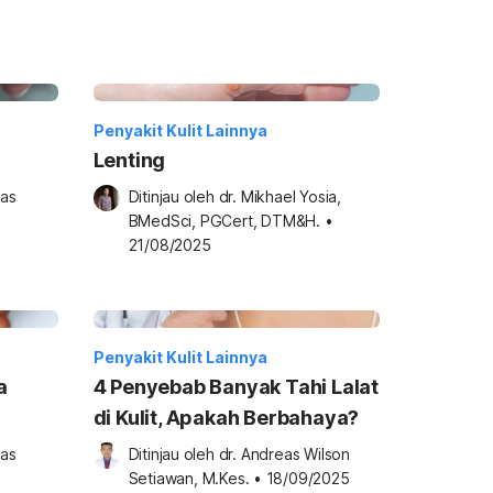
Penyakit Kulit Lainnya
Lenting
as 
Ditinjau oleh 
dr. Mikhael Yosia, 
BMedSci, PGCert, DTM&H.
•
21/08/2025
Penyakit Kulit Lainnya
a
4 Penyebab Banyak Tahi Lalat
di Kulit, Apakah Berbahaya?
as 
Ditinjau oleh 
dr. Andreas Wilson 
Setiawan, M.Kes.
•
18/09/2025