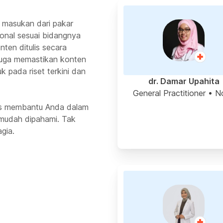
 masukan dari pakar
ional sesuai bidangnya
ten ditulis secara
 juga memastikan konten
k pada riset terkini dan
dr. Damar Upahita
General Practitioner
• N
rus membantu Anda dalam
mudah dipahami. Tak
gia.