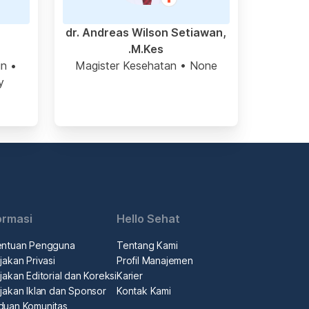
dr. Andreas Wilson Setiawan,
M.Kes.
in
•
Magister Kesehatan
• None
y
ormasi
Hello Sehat
entuan Pengguna
Tentang Kami
jakan Privasi
Profil Manajemen
jakan Editorial dan Koreksi
Karier
jakan Iklan dan Sponsor
Kontak Kami
duan Komunitas