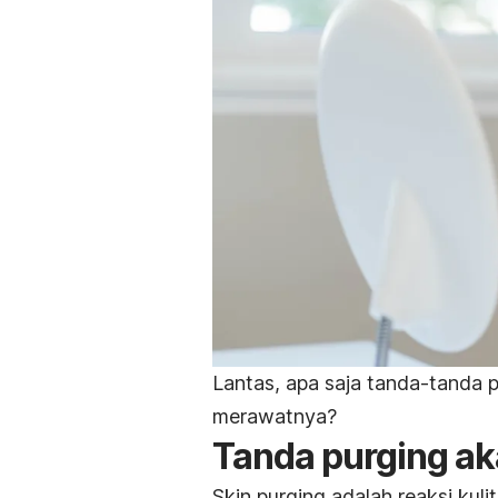
Lantas, apa saja tanda-tanda
merawatnya?
Tanda
purging
ak
Skin purging
adalah reaksi kul