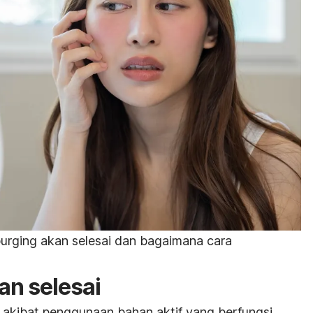
purging
akan selesai dan bagaimana cara
an selesai
it akibat penggunaan bahan aktif yang berfungsi