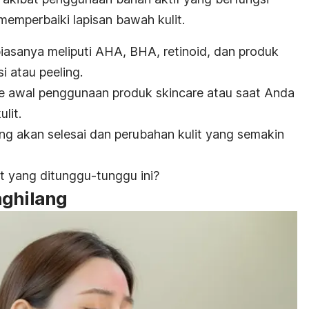
memperbaiki lapisan bawah kulit.
iasanya meliputi
AHA, BHA
, retinoid, dan produk
si
atau
peeling
.
ase awal penggunaan produk
skincare
atau saat Anda
lit.
ing
akan selesai dan perubahan kulit yang semakin
lit yang ditunggu-tunggu ini?
nghilang