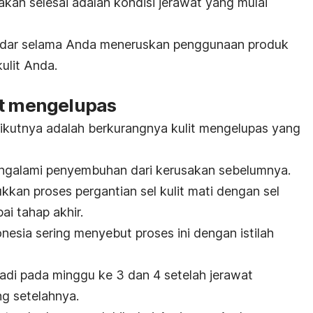
akan selesai adalah kondisi jerawat yang mulai
udar selama Anda meneruskan penggunaan
produk
ulit Anda.
it mengelupas
rikutnya adalah berkurangnya
kulit mengelupas
yang
 mengalami penyembuhan dari kerusakan sebelumnya.
ukkan proses pergantian
sel kulit mati
dengan sel
ai tahap akhir.
nesia sering menyebut proses ini dengan istilah
jadi pada minggu ke 3 dan 4 setelah jerawat
ng setelahnya.