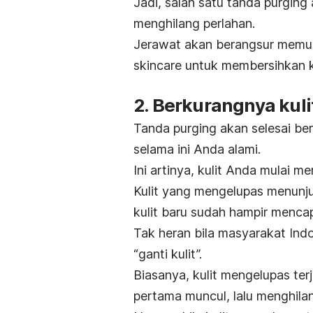
Jadi, salah satu tanda
purging
menghilang perlahan.
Jerawat akan berangsur mem
skincare
untuk membersihkan k
2. Berkurangnya kul
Tanda
purging
akan selesai be
selama ini Anda alami.
Ini artinya, kulit Anda mulai
Kulit yang mengelupas menunj
kulit baru sudah hampir mencap
Tak heran bila masyarakat Indo
“ganti kulit”.
Biasanya, kulit mengelupas ter
pertama muncul, lalu menghila