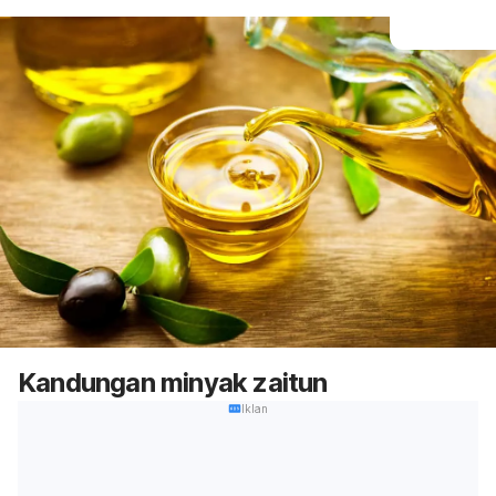
Kandungan minyak zaitun
Iklan