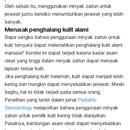
Oleh sebab itu, menggunakan minyak zaitun untuk
jerawat justru berisiko menumbuhkan jerawat yang lebih
banyak.
Merusak penghalang kulit alami
Siapa sangka bahwa penggunaan minyak zaitun untuk
kulit ternyata dapat melemahkan penghalang kulit alami
manusia? Kondisi ini dapat terjadi karena kadar asam
oleat yang tinggi dalam minyak zaitun dapat merusak
lapisan terluar kulit.
Jika penghalang kulit melemah, kulit dapat menjadi lebih
kering dan mungkin dapat menyebabkan jerawat. Meski
begitu, hal ini tidak terjadi pada semua orang.
Penelitian yang terbit dalam jurnal
Pediatric
Dermatology
melaporkan bahwa penggunaan minyak
zaitun untuk pemilik kulit kering tidak dianjurkan.
Pasalnya, kandungan asam oleat dapat menyebabkan