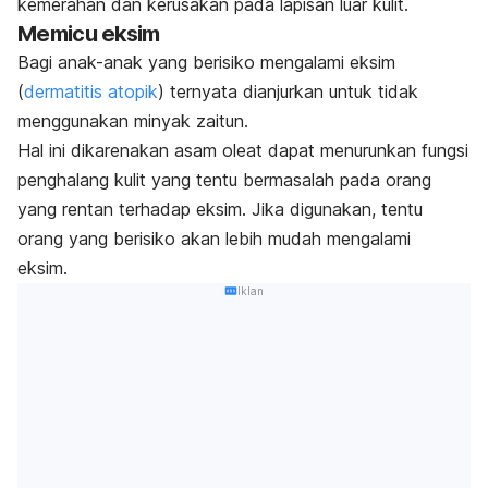
kemerahan dan kerusakan pada lapisan luar kulit.
Memicu eksim
Bagi anak-anak yang berisiko mengalami eksim
(
dermatitis atopik
) ternyata dianjurkan untuk tidak
menggunakan minyak zaitun.
Hal ini dikarenakan asam oleat dapat menurunkan fungsi
penghalang kulit yang tentu bermasalah pada orang
yang rentan terhadap eksim. Jika digunakan, tentu
orang yang berisiko akan lebih mudah mengalami
eksim.
Iklan