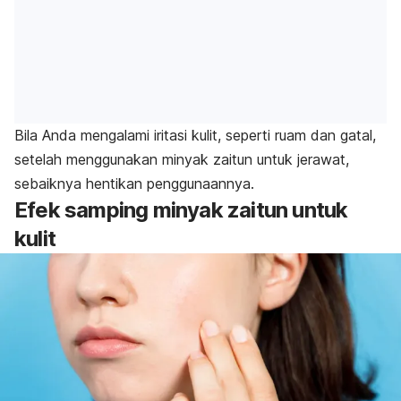
Bila Anda mengalami iritasi kulit, seperti ruam dan gatal,
setelah menggunakan minyak zaitun untuk jerawat,
sebaiknya hentikan penggunaannya.
Efek samping minyak zaitun untuk
kulit