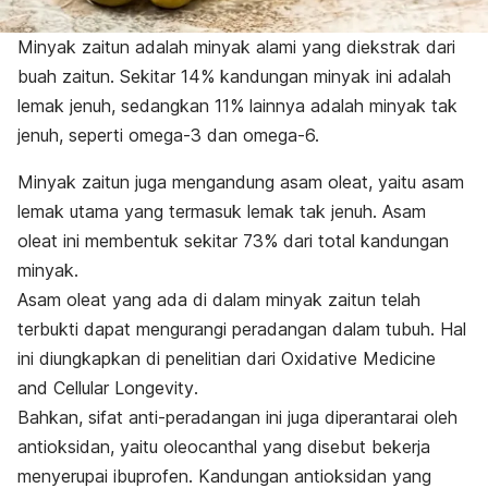
Minyak zaitun adalah minyak alami yang diekstrak dari
buah zaitun. Sekitar 14% kandungan minyak ini adalah
lemak jenuh, sedangkan 11% lainnya adalah minyak tak
jenuh, seperti omega-3 dan omega-6.
Minyak zaitun juga mengandung asam oleat, yaitu asam
lemak utama yang termasuk lemak tak jenuh. Asam
oleat ini membentuk sekitar 73% dari total kandungan
minyak.
Asam oleat yang ada di dalam minyak zaitun telah
terbukti dapat mengurangi peradangan dalam tubuh. Hal
ini diungkapkan di penelitian dari
Oxidative Medicine
and Cellular Longevity
.
Bahkan, sifat anti-peradangan ini juga diperantarai oleh
antioksidan, yaitu oleocanthal yang disebut bekerja
menyerupai ibuprofen. Kandungan antioksidan yang