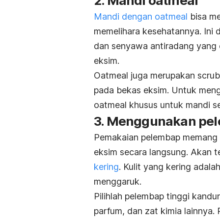
2. Mandi
oatmeal
Mandi dengan oatmeal
bisa me
memelihara kesehatannya. Ini
dan senyawa antiradang yang d
eksim.
Oatmeal
juga merupakan
scru
pada bekas eksim. Untuk meng
oatmeal
khusus untuk mandi se
3. Menggunakan pe
Pemakaian pelembap memang b
eksim secara langsung. Akan t
kering
. Kulit yang kering adal
menggaruk.
Pilihlah pelembap tinggi kand
parfum, dan zat kimia lainnya.