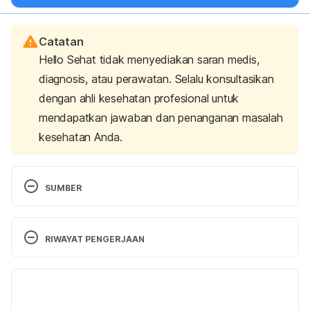
Catatan
Hello Sehat tidak menyediakan saran medis,
diagnosis, atau perawatan. Selalu konsultasikan
dengan ahli kesehatan profesional untuk
mendapatkan jawaban dan penanganan masalah
kesehatan Anda.
SUMBER
Setyani, D., Rahayu, D., Handayani, S., & Sugita, P. 
(2020). 
Phytochemical and antiacne investigation 
RIWAYAT PENGERJAAN
of Indonesian White Turmeric (
Curcuma zedoaria
) 
Rhizomes
.
 IOP Conference Series: Materials 
Versi Terbaru
Science and Engineering
, 902(1), 012066. doi: 
10.1088/1757-899x/902/1/012066
30/10/2022