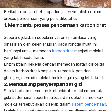
Berikut ini adalah beberapa fungsi enzim ptialin dalam
proses pencernaan yang perlu diketahui.
1. Membantu proses pencernaan karbohidrat
Seperti dijelaskan sebelumnya, enzim amilase yang
dihasilkan oleh kelenjar ludah pada rongga mulut ini
berfungsi untuk memecah
karbohidrat
menjadi molekul
yang lebih sederhana.
Enzim ptialin bekerja dengan memecah ikatan glikosida
dalam karbohidrat kompleks, termasuk pati dan
glikogen, menjadi molekul-molekul gula yang lebih kecil.
2. Mendukung penyerapan zat gizi
Setelah ptialin memecah karbohidrat ke dalam bentuk
gula sederhana, seperti maltosa dan dekstrin, molekul-
molekul tersebut akan diserap dalam
sistem pencernaan
.
Molekul gula sederhana tersebut akan diserap oleh usus