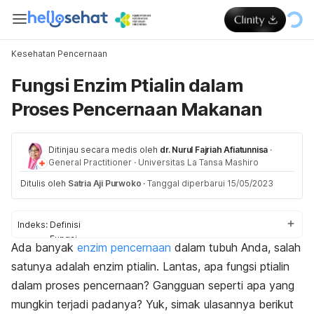
Kesehatan Pencernaan
Fungsi Enzim Ptialin dalam
Proses Pencernaan Makanan
Ditinjau secara medis oleh
dr. Nurul Fajriah Afiatunnisa
·
General Practitioner
·
Universitas La Tansa Mashiro
Ditulis oleh
Satria Aji Purwoko
·
Tanggal diperbarui 15/05/2023
Indeks:
Definisi
Fungsi
Ada banyak
enzim pencernaan
dalam tubuh Anda, salah
Gangguan
satunya adalah enzim ptialin. Lantas, apa fungsi ptialin
Tips sehat
dalam proses pencernaan? Gangguan seperti apa yang
mungkin terjadi padanya? Yuk, simak ulasannya berikut