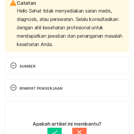
Catatan
Hello Sehat tidak menyediakan saran medis,
diagnosis, atau perawatan. Selalu konsultasikan
dengan ahli kesehatan profesional untuk
mendapatkan jawaban dan penanganan masalah
kesehatan Anda.
SUMBER
Amylase (Blood).
 (n.d.). University of Rochester 
Medical Center. Retrieved May 8, 2023, from 
RIWAYAT PENGERJAAN
https://www.urmc.rochester.edu/encyclopedia/cont
ent.aspx?
Versi Terbaru
contenttypeid=167&contentid=amylase_blood
15/05/2023
The wonders of salivary amylase.
 (2022). European 
Ditulis oleh 
Satria Aji Purwoko
Apakah artikel ini membantu?
Bioinformatics Institute. Retrieved May 8, 2023, 
Ditinjau secara medis oleh
dr. Nurul Fajriah 