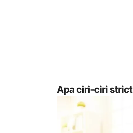
Apa ciri-ciri
stric