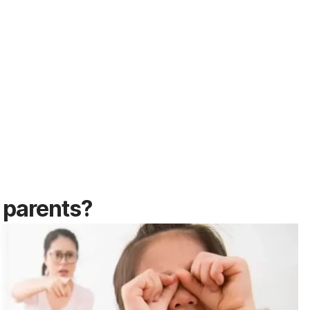
t parents
?