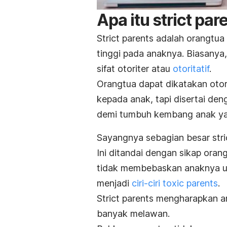
Apa itu
strict par
Strict parents
adalah orangtua
tinggi pada anaknya. Biasanya,
sifat otoriter atau
otoritatif
.
Orangtua dapat dikatakan otori
kepada anak, tapi disertai de
demi tumbuh kembang anak yan
Sayangnya sebagian besar
str
Ini ditandai dengan sikap ora
tidak membebaskan anaknya u
menjadi
ciri-ciri
toxic parents
.
Strict parents
mengharapkan an
banyak melawan.