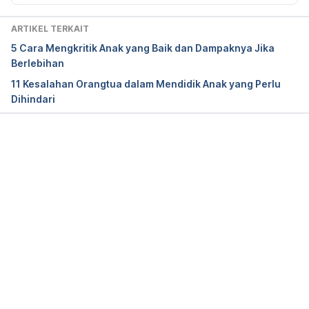
https://www.thehealthy.com/family/relationships/ho
w-to-rebuild-trust/
ARTIKEL TERKAIT
5 Cara Mengkritik Anak yang Baik dan Dampaknya Jika
Berlebihan
HuffPost is now a part of Oath
. 
11 Kesalahan Orangtua dalam Mendidik Anak yang Perlu
(2019). 
Huffpost.com
. Retrieved 25 September 
Dihindari
2019, from https://www.huffpost.com/entry/6-
ways-to-rebuild-a-relationship-with-your-
children_b_7294726
Memuat...