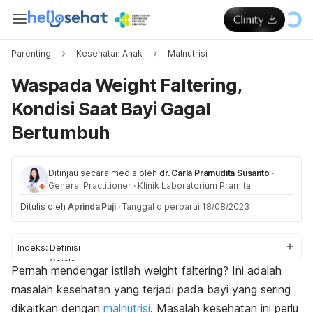
Parenting
Kesehatan Anak
Malnutrisi
Waspada Weight Faltering,
Kondisi Saat Bayi Gagal
Bertumbuh
Ditinjau secara medis oleh
dr. Carla Pramudita Susanto
·
General Practitioner
·
Klinik Laboratorium Pramita
Ditulis oleh
Aprinda Puji
·
Tanggal diperbarui 18/08/2023
Indeks:
Definisi
Gejala
Pernah mendengar istilah
weight faltering
? Ini adalah
Penyebab
masalah kesehatan yang terjadi pada bayi yang sering
Pengobatan
Pencegahan
dikaitkan dengan
malnutrisi
. Masalah kesehatan ini perlu