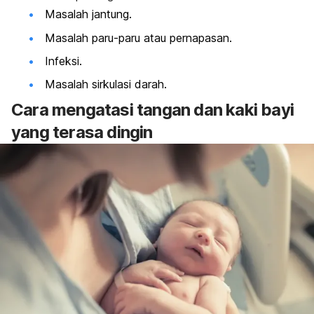
Masalah jantung.
Masalah paru-paru atau pernapasan.
Infeksi.
Masalah sirkulasi darah.
Cara mengatasi tangan dan kaki bayi
yang terasa dingin