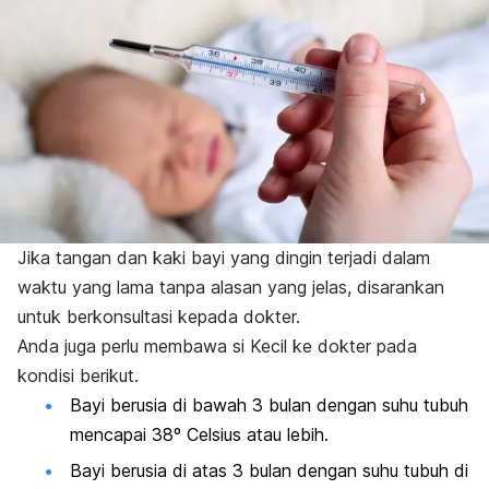
Jika tangan dan kaki bayi yang dingin terjadi dalam
waktu yang lama tanpa alasan yang jelas, disarankan
untuk berkonsultasi kepada dokter.
Anda juga perlu membawa si Kecil ke dokter pada
kondisi berikut.
Bayi berusia di bawah 3 bulan dengan suhu tubuh
mencapai 38º Celsius atau lebih.
Bayi berusia di atas 3 bulan dengan suhu tubuh di