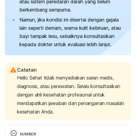
atau sistem peredaran darah yang belum
berkembang sempurna.
Namun, jika kondisi ini disertai dengan gejala
lain seperti demam, warna kulit kebiruan, atau
bayi tampak lesu, sebaiknya konsultasikan
kepada dokter untuk evaluasi lebih lanjut.
Catatan
Hello Sehat tidak menyediakan saran medis,
diagnosis, atau perawatan. Selalu konsultasikan
dengan ahli kesehatan profesional untuk
mendapatkan jawaban dan penanganan masalah
kesehatan Anda.
SUMBER