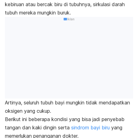
kebiruan atau bercak biru di tubuhnya, sirkulasi darah
tubuh mereka mungkin buruk.
Iklan
Artinya, seluruh tubuh bayi mungkin tidak mendapatkan
oksigen yang cukup.
Berikut ini beberapa kondisi yang bisa jadi penyebab
tangan dan kaki dingin serta
sindrom bayi biru
yang
memerlukan penanganan dokter.