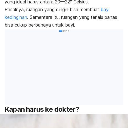
yang ideal harus antara 20—22° Celsius.
Pasalnya, ruangan yang dingin bisa membuat
bayi
kedinginan
. Sementara itu, ruangan yang terlalu panas
bisa cukup berbahaya untuk bayi.
Iklan
Kapan harus ke dokter?