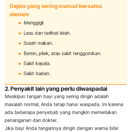
Gejala yang sering muncul bersama
demam
Menggigil.
Lesu dan terlihat lelah.
Susah makan.
Bersin, pilek, atau sakit tenggorokan.
Sakit kepala.
Sakit badan.
2. Penyakit lain yang perlu diwaspadai
Meskipun tangan bayi yang sering dingin adalah
masalah normal, Anda tetap harus waspada. Ini karena
ada beberapa penyebab yang mungkin memerlukan
penanganan dari dokter.
Jika bayi Anda tangannya dingin dengan warna bibir