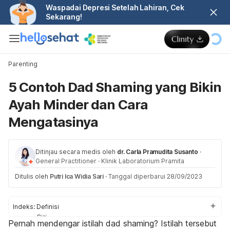
Waspadai Depresi Setelah Lahiran, Cek
Sekarang!
Parenting
5 Contoh Dad Shaming yang Bikin
Ayah Minder dan Cara
Mengatasinya
Ditinjau secara medis oleh
dr. Carla Pramudita Susanto
·
General Practitioner
·
Klinik Laboratorium Pramita
Ditulis oleh
Putri Ica Widia Sari
·
Tanggal diperbarui 28/09/2023
Indeks:
Definisi
Ciri
Pernah mendengar istilah
dad shaming
? Istilah tersebut
Dampak