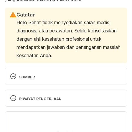
Catatan
Hello Sehat tidak menyediakan saran medis,
diagnosis, atau perawatan. Selalu konsultasikan
dengan ahli kesehatan profesional untuk
mendapatkan jawaban dan penanganan masalah
kesehatan Anda.
SUMBER
(n.d.). Center on the Developing Child at Harvard 
University. Retrieved 13 December 2022, from 
RIWAYAT PENGERJAAN
https://developingchild.harvard.edu/wp-
content/uploads/2004/04/Young-Children-
Versi Terbaru
Develop-in-an-Environment-of-Relationships.pdf
09/01/2023
Ditulis oleh 
Adhenda Madarina