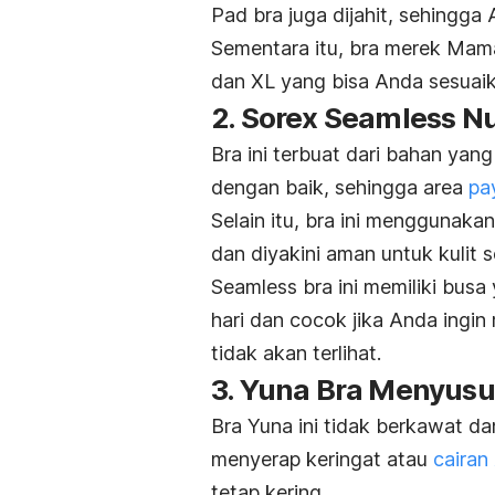
Pad bra juga dijahit, sehingga
Sementara itu, bra merek Mama’
dan XL yang bisa Anda sesuaik
2. Sorex Seamless N
Bra ini terbuat dari bahan yan
dengan baik, sehingga area
pa
Selain itu, bra ini menggunaka
dan diyakini aman untuk kulit se
S
eamless
bra
ini memiliki busa
hari dan cocok jika Anda ingi
tidak akan terlihat.
3. Yuna Bra Menyus
Bra Yuna ini tidak berkawat d
menyerap keringat atau
cairan
tetap kering.