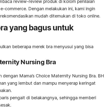
embaca
review-review
produk di kolom penilaian
i
e-commerce
. Dengan melakukan ini, kami ingin
 rekomendasikan mudah ditemukan di toko
online.
ra yang bagus untuk
pulkan beberapa merek bra menyusui yang bisa
ernity Nursing Bra
ah dengan Mama’s Choice Maternity Nursing Bra. BH
ahan yang lembut dan mampu menyerap keringat
nakan.
 baris pengait di belakangnya, sehingga memberi
sesak.