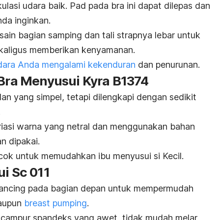
rkulasi udara baik. Pad pada bra ini dapat dilepas dan
da inginkan.
ain bagian samping dan tali strapnya lebar untuk
aligus memberikan kenyamanan.
dara Anda mengalami kekenduran
dan penurunan.
 Bra Menyusui Kyra B1374
lan yang simpel, tetapi dilengkapi dengan sedikit
.
iasi warna yang netral dan menggunakan bahan
n dipakai.
 cocok untuk memudahkan ibu menyusui si Kecil.
ui Sc 011
kancing pada bagian depan untuk mempermudah
aupun
breast pumping
.
on campur spandeks yang awet, tidak mudah melar