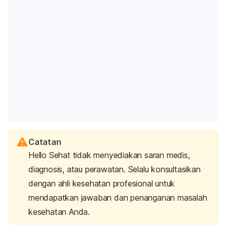
Selamat datang di Kota Robot Cilik. Untuk mendukung
tumbuh kembang para bayi robot, berbagai menu
Catatan
Hello Sehat tidak menyediakan saran medis,
makanan yang lezat dan bergizi telah tersedia. Ada
bubur
diagnosis, atau perawatan. Selalu konsultasikan
puree
, omelet, hingga semur yang siap disantap.
1.
Puree
Bahan Bakar TurboBot
dengan ahli kesehatan profesional untuk
mendapatkan jawaban dan penanganan masalah
kesehatan Anda.