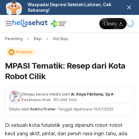
Waspadai Depresi Setelah Lahiran, Cek
Sekarang!
Parenting
Bayi
Gizi Bayi
Premium
MPASI Tematik: Resep dari Kota
Robot Cilik
Ditinjau secara medis oleh
dr. Aisya Fikritama, Sp.A
·
Kesehatan Anak
·
RS UNS Solo
Ditulis oleh
Reikha Pratiwi
·
Tanggal diperbarui 15/07/2025
Di sebuah kota futuristik yang dipenuhi robot-robot
kecil yang aktif, pintar, dan penuh rasa ingin tahu, ada