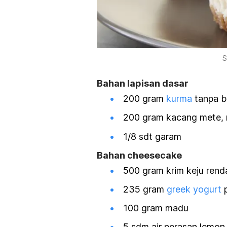
S
Bahan lapisan dasar
200 gram
kurma
tanpa bi
200 gram kacang mete, 
1/8 sdt garam
Bahan cheesecake
500 gram krim keju rend
235 gram
greek yogurt
p
100 gram madu
5 sdm air perasan lemon