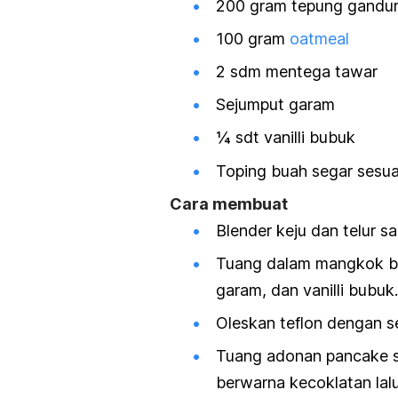
200 gram tepung gand
100 gram
oatmeal
2 sdm mentega tawar
Sejumput garam
¼ sdt vanilli bubuk
Toping buah segar sesua
Cara membuat
Blender keju dan telur s
Tuang dalam mangkok be
garam, dan vanilli bubu
Oleskan teflon dengan s
Tuang adonan pancake s
berwarna kecoklatan lalu