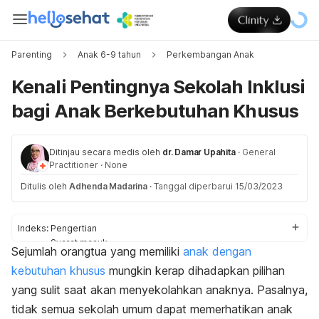
Parenting
Anak 6-9 tahun
Perkembangan Anak
Kenali Pentingnya Sekolah Inklusi
bagi Anak Berkebutuhan Khusus
Ditinjau secara medis oleh
dr. Damar Upahita
·
General
Practitioner
·
None
Ditulis oleh
Adhenda Madarina
·
Tanggal diperbarui 15/03/2023
Indeks:
Pengertian
Syarat masuk
Sejumlah orangtua yang memiliki
anak dengan
Kelebihan dan kekurangan
kebutuhan khusus
mungkin kerap dihadapkan pilihan
yang sulit saat akan menyekolahkan anaknya. Pasalnya,
tidak semua sekolah umum dapat memerhatikan anak