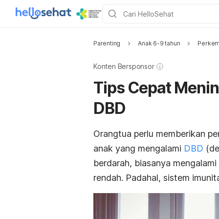
Parenting
Anak 6-9 tahun
Perkem
Konten Bersponsor
Tips Cepat Menin
DBD
Orangtua perlu memberikan pe
anak yang mengalami
DBD
(de
berdarah, biasanya mengalami
rendah. Padahal, sistem imuni