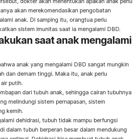
tersebut, dokter akan menentukan apakah anak perlu
iasanya akan merekomendasikan pengobatan
lami anak. Di samping itu, orangtua perlu
tkan sistem imunitas saat ia mengalami DBD.
ilakukan saat anak mengalami
 bahwa anak yang mengalami DBD sangat mungkin
ah dan demam tinggi. Maka itu, anak perlu
ir putih.
bapan dari tubuh anak, sehingga cairan tubuhnya
ng melindungi sistem pernapasan, sistem
ng kemih.
lami dehidrasi, tubuh tidak mampu berfungsi
 di dalam tubuh berperan besar dalam mendukung
ara optimal. Dehidrasi bisa membuat tubuh anak