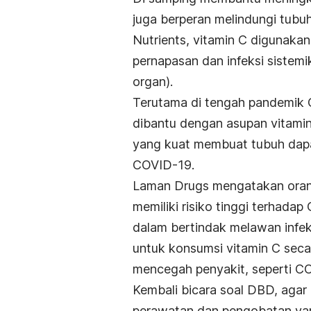
juga berperan melindungi tubuh 
Nutrients,
vitamin C digunakan
pernapasan dan infeksi sistem
organ).
Terutama di tengah pandemik C
dibantu dengan asupan vitamin 
yang kuat membuat tubuh dapat
COVID-19.
Laman
Drugs
mengatakan oran
memiliki risiko tinggi terhada
dalam bertindak melawan infek
untuk konsumsi vitamin C seca
mencegah penyakit, seperti C
Kembali bicara soal DBD, agar 
perawatan dan pengobatan yan