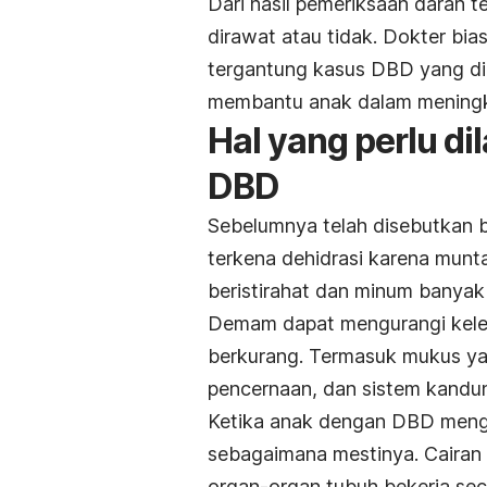
Dari hasil pemeriksaan darah 
dirawat atau tidak. Dokter b
tergantung kasus DBD yang dia
membantu anak dalam meningka
Hal yang perlu d
DBD
Sebelumnya telah disebutkan
terkena dehidrasi karena munt
beristirahat dan minum banyak a
Demam dapat mengurangi kelem
berkurang. Termasuk mukus ya
pencernaan, dan sistem kandu
Ketika anak dengan DBD menga
sebagaimana mestinya. Cairan
organ-organ tubuh bekerja sec