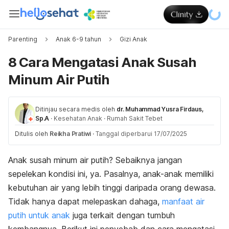
Parenting
Anak 6-9 tahun
Gizi Anak
8 Cara Mengatasi Anak Susah
Minum Air Putih
Ditinjau secara medis oleh
dr. Muhammad Yusra Firdaus,
Sp.A
·
Kesehatan Anak
·
Rumah Sakit Tebet
Ditulis oleh
Reikha Pratiwi
·
Tanggal diperbarui 17/07/2025
Anak susah minum air putih? Sebaiknya jangan
sepelekan kondisi ini, ya. Pasalnya, anak-anak memiliki
kebutuhan air yang lebih tinggi daripada orang dewasa.
Tidak hanya dapat melepaskan dahaga,
manfaat air
putih untuk anak
juga terkait dengan tumbuh