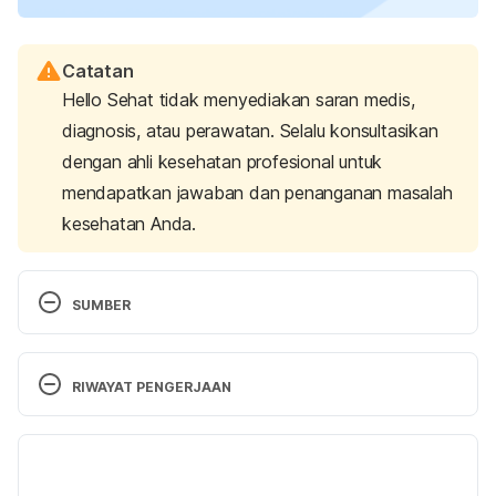
Catatan
Hello Sehat tidak menyediakan saran medis,
diagnosis, atau perawatan. Selalu konsultasikan
dengan ahli kesehatan profesional untuk
mendapatkan jawaban dan penanganan masalah
kesehatan Anda.
SUMBER
Us, A., PCYC, S., & Us, C. (2022). The 
psychological benefits of gymnastics. Retrieved 
RIWAYAT PENGERJAAN
June 3, 2025, 
from 
https://www.pcycnsw.org.au/news/pcyc-
Versi Terbaru
insights/psychological-benefits-of-gymnastics
12/06/2025