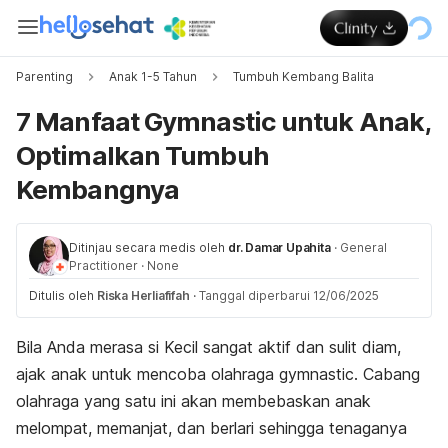
Parenting
Anak 1-5 Tahun
Tumbuh Kembang Balita
7 Manfaat Gymnastic untuk Anak,
Optimalkan Tumbuh
Kembangnya
Ditinjau secara medis oleh
dr. Damar Upahita
·
General
Practitioner
·
None
Ditulis oleh
Riska Herliafifah
·
Tanggal diperbarui 12/06/2025
Bila Anda merasa si Kecil sangat aktif dan sulit diam,
ajak anak untuk mencoba olahraga
gymnastic
. Cabang
olahraga yang satu ini akan membebaskan anak
melompat, memanjat, dan berlari sehingga tenaganya