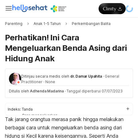
Parenting
Anak 1-5 Tahun
Perkembangan Balita
Perhatikan! Ini Cara
Mengeluarkan Benda Asing dari
Hidung Anak
Ditinjau secara medis oleh
dr. Damar Upahita
·
General
Practitioner
·
None
Ditulis oleh
Adhenda Madarina
·
Tanggal diperbarui 07/07/2023
Indeks:
Tanda
Cara mengeluarkan
Tak jarang orangtua merasa panik hingga melakukan
Pertolongan pertama
berbagai cara untuk mengeluarkan benda asing dari
hidung si Kecil karena keisengannya.
Seperti Anda