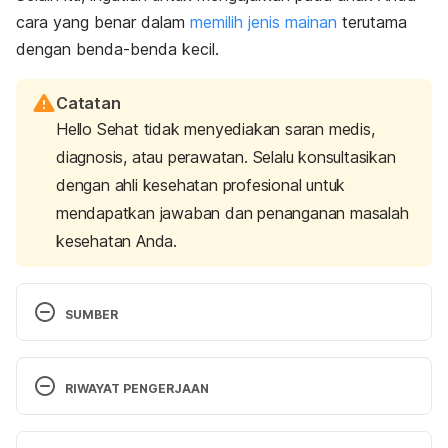
cara yang benar dalam
memilih jenis mainan
terutama
dengan benda-benda kecil.
Catatan
Hello Sehat tidak menyediakan saran medis,
diagnosis, atau perawatan. Selalu konsultasikan
dengan ahli kesehatan profesional untuk
mendapatkan jawaban dan penanganan masalah
kesehatan Anda.
SUMBER
Foreign Bodies in the Ear, Nose, and Airway – 
Health Encyclopedia – University of Rochester 
RIWAYAT PENGERJAAN
Medical Center. Retrieved July 6, 2023 from 
https://www.urmc.rochester.edu/encyclopedia/cont
Versi Terbaru
ent.aspx?ContentTypeID=90&ContentID=P02035