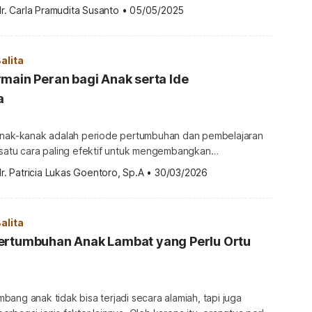
l, memahami perbedaan ketiganya penting agar bisa memilih
r. Carla Pramudita Susanto
•
05/05/2025
 untuk si Kecil. Jadi, apa perbedaan antara ketiganya dan
pilih? Simak informasinya berikut ini. Apa perbedaan antara
dan TK? Sebenarnya, […]
alita
main Peran bagi Anak serta Ide
a
anak-kanak adalah periode pertumbuhan dan pembelajaran
 satu cara paling efektif untuk mengembangkan
l dan kognitif adalah melalui bermain peran. Namun, apa
r. Patricia Lukas Goentoro, Sp.A
•
30/03/2026
t bermain peran dalam perkembangan anak balita dan
gitu penting? Ketahui jawaban melalui ulasan di bawah ini.
bermain peran bagi anak Bermain peran […]
alita
ertumbuhan Anak Lambat yang Perlu Ortu
ang anak tidak bisa terjadi secara alamiah, tapi juga