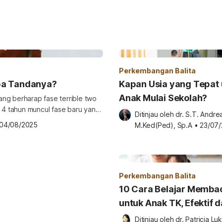
Perkembangan Balita
pa Tandanya?
Kapan Usia yang Tepat 
Anak Mulai Sekolah?
ng berharap fase terrible two
a 4 tahun muncul fase baru yang
Ditinjau oleh 
dr. S.T. Andrea
fase fournado? Apa yang terjadi
04/08/2025
M.Ked(Ped), Sp.A
•
23/07
 ini. Tanda fournado pada anak
Perkembangan Balita
10 Cara Belajar Memba
untuk Anak TK, Efektif 
Seru
Ditinjau oleh 
dr. Patricia Luk