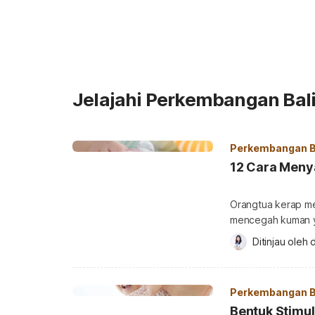
Jelajahi Perkembangan Bali
Perkembangan B
12 Cara Meny
Orangtua kerap m
mencegah kuman y
ketika anak sudah
Ditinjau oleh 
d
disebut dapat men
anak dari empeng 
studi yang diterbi
Perkembangan B
Bentuk Stimul