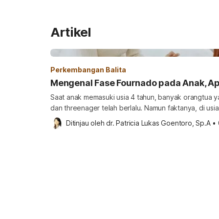
Artikel
Perkembangan Balita
Mengenal Fase Fournado pada Anak, A
Saat anak memasuki usia 4 tahun, banyak orangtua ya
dan threenager telah berlalu. Namun faktanya, di usi
tidak kalah menarik, yaitu fournado. Lantas, apa itu 
Ditinjau oleh 
dr. Patricia Lukas Goentoro, Sp.A
•
pada anak di fase ini? Ketahui informasinya di bawah
Fournado adalah istilah […]