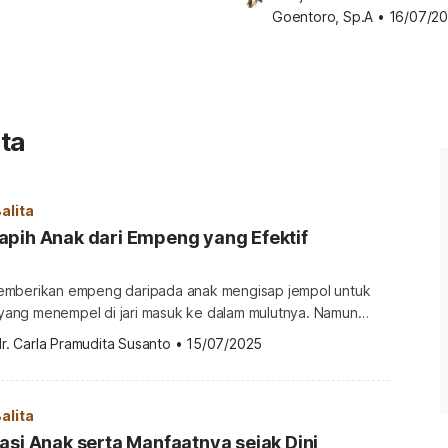
Goentoro, Sp.A
•
16/07/2
ta
alita
apih Anak dari Empeng yang Efektif
emberikan empeng daripada anak mengisap jempol untuk
ang menempel di jari masuk ke dalam mulutnya. Namun
 besar, ia harus berhenti menggunakan empeng karena
r. Carla Pramudita Susanto
•
15/07/2025
imbulkan risiko untuk kesehatannya. Ketahui cara menyapih
berikut ini. Pro dan kontra anak pakai empeng bayi Menurut
tkan American Family […]
alita
asi Anak serta Manfaatnya sejak Dini