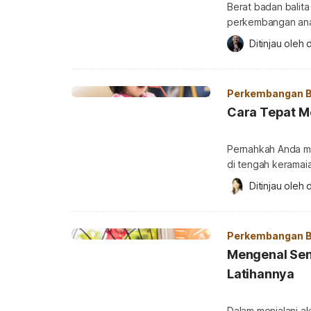
Berat badan balita
perkembangan ana
Puskesmas setiap 
Ditinjau oleh 
d
perkembangan anak 
lengkapnya. Berat bad
pertumbuhan berat
Perkembangan B
Cara Tepat M
Pernahkah Anda me
di tengah keramai
hampir semua oran
Ditinjau oleh 
d
perilaku ini bisa 
Lantas, apa peny
penyebab anak rew
Perkembangan B
Mengenal Sen
Latihannya
Dalam menjalani akt