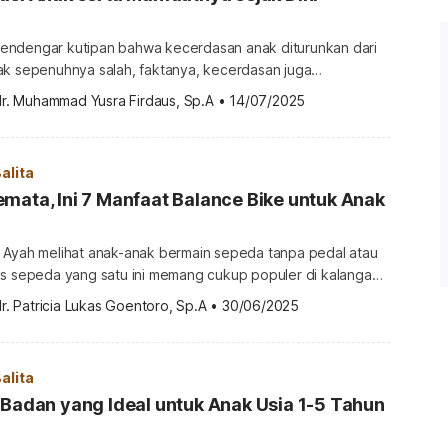
ndengar kutipan bahwa kecerdasan anak diturunkan dari
ak sepenuhnya salah, faktanya, kecerdasan juga
aktor lingkungan. Inilah mengapa stimulasi untuk anak
dr. Muhammad Yusra Firdaus, Sp.A
•
14/07/2025
 Selain kecerdasan, pemberian stimulasi yang tepat dapat
 kembang anak secara keseluruhan. Jadi, apa sebenarnya
 stimulasi? Stimulasi adalah rangsangan yang diberikan
alita
ia […]
mata, Ini 7 Manfaat Balance Bike untuk Anak
 Ayah melihat anak-anak bermain sepeda tanpa pedal atau
is sepeda yang satu ini memang cukup populer di kalangan
–5 tahun. Bukan cuma populer, balance bike juga memiliki
r. Patricia Lukas Goentoro, Sp.A
•
30/06/2025
kembangan anak, lho! Penasaran apa saja manfaat balance
beli, simak penjelasan berikut, yuk! Manfaat balance bike
alita
 Badan yang Ideal untuk Anak Usia 1-5 Tahun