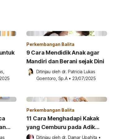
Perkembangan Balita
untuk
9 Cara Mendidik Anak agar
Mandiri dan Berani sejak Dini
s, 
Ditinjau oleh 
dr. Patricia Lukas 
/2025
Goentoro, Sp.A
•
23/07/2025
Perkembangan Balita
ca
11 Cara Menghadapi Kakak
dan
yang Cemburu pada Adik
Bayi
as 
Ditinjau oleh 
dr. Damar Upahita
•