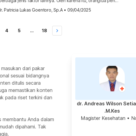
rbagai jenis faktor lainnya. Oleh karena itu, orangtua perlu
l apa saja yang bisa menjadi penyebab pertumbuhan anak
r. Patricia Lukas Goentoro, Sp.A
•
09/04/2025
ai risiko dapat diantisipasi sejak dini. Tanda pertumbuhan
lum membahas berbagai tanda pertumbuhan anak lambat,
ahami bahwa setiap anak […]
4
5
...
18
 masukan dari pakar
ional sesuai bidangnya
ten ditulis secara
 juga memastikan konten
k pada riset terkini dan
dr. Andreas Wilson Seti
M.Kes.
Magister Kesehatan
• N
rus membantu Anda dalam
mudah dipahami. Tak
gia.