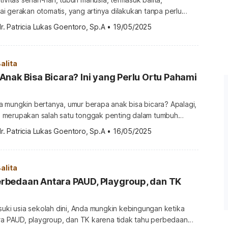
i gerakan otomatis, yang artinya dilakukan tanpa perlu
sadar, seperti berjalan, menjaga keseimbangan saat berdiri,
r. Patricia Lukas Goentoro, Sp.A
•
19/05/2025
n tangan untuk mengambil benda. Kemampuan ini juga
stem sensorik tubuh, salah satunya proprioseptif. Apa yang
oprioseptif? Ketahui selengkapnya di sini. Apa itu
alita
prioseptif (proprioception) adalah […]
nak Bisa Bicara? Ini yang Perlu Ortu Pahami
 mungkin bertanya, umur berapa anak bisa bicara? Apalagi,
 merupakan salah satu tonggak penting dalam tumbuh
h, memahami tahapan normal kemampuan bicara membantu
r. Patricia Lukas Goentoro, Sp.A
•
16/05/2025
i apakah perkembangan anak sudah sesuai usianya. Lantas,
anak bisa bicara? Berikut penjelasannya. Umur berapa anak
a umum, anak bisa bicara sejak masih bayi […]
alita
bedaan Antara PAUD, Playgroup, dan TK
suki usia sekolah dini, Anda mungkin kebingungan ketika
ara PAUD, playgroup, dan TK karena tidak tahu perbedaan