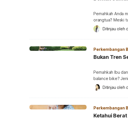
Pernahkah Anda me
orangtua? Meski t
dipengaruhi oleh f
Ditinjau oleh 
penting dilakukan.
mendukung tumbuh
stimulasi? Apa itu
Perkembangan B
kepada anak agar 
Bukan Tren Se
Pernahkah Ibu dan
balance bike? Jen
anak balita usia 2
Ditinjau oleh 
d
manfaat untuk per
bike? Sebelum mem
untuk […]
Perkembangan B
Ketahui Berat