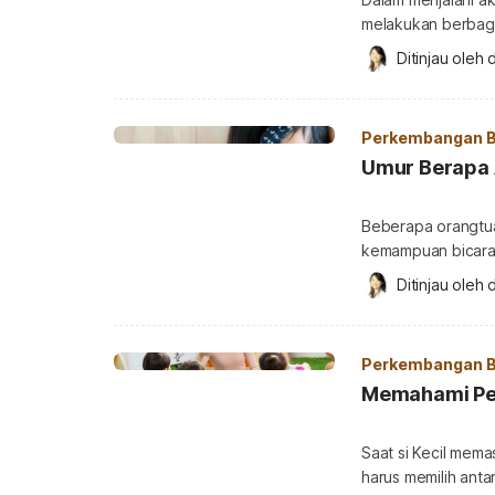
melakukan berbaga
dipikirkan secara 
Ditinjau oleh 
d
atau menggerakka
bergantung pada si
dimaksud dengan pr
Perkembangan B
proprioseptif? Pro
Umur Berapa A
Beberapa orangtua
kemampuan bicara
kembang anak. Na
Ditinjau oleh 
d
orangtua mengenal
kapan sebenarnya 
bisa bicara? Secar
Perkembangan B
Memahami Per
Saat si Kecil mema
harus memilih ant