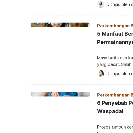
ketiganya. Padaha
Ditinjau oleh 
d
sekolah yang tepat
mana yang harus di
PAUD, playgroup, 
Perkembangan B
5 Manfaat Ber
Permainanny
Masa balita dan k
yang pesat. Salah
keterampilan sosia
Ditinjau oleh 
d
sebenarnya manfaa
mengapa hal ini be
Berbagai manfaat 
Perkembangan B
6 Penyebab P
Waspadai
Proses tumbuh kemb