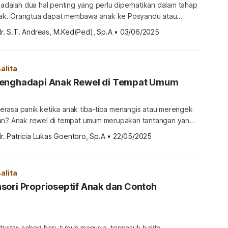
 adalah dua hal penting yang perlu diperhatikan dalam tahap
k. Orangtua dapat membawa anak ke Posyandu atau
bulan untuk mengetahui angka pasti berat anak. Seperti apa
r. S.T. Andreas, M.Ked(Ped), Sp.A
•
03/06/2025
dilihat dari berat badan anak balita? Berikut penjelasan
an ideal anak balita usia 1-5 tahun Memantau
 badan juga penting […]
alita
enghadapi Anak Rewel di Tempat Umum
rasa panik ketika anak tiba-tiba menangis atau merengek
an? Anak rewel di tempat umum merupakan tantangan yang
gtua pernah alami. Meskipun sering dianggap hal biasa,
r. Patricia Lukas Goentoro, Sp.A
•
22/05/2025
membuat orangtua merasa malu, bingung, bahkan frustrasi.
ebab dan bagaimana cara mengatasinya? Berbagai
el di tempat umum Tidak seperti […]
alita
sori Proprioseptif Anak dan Contoh
ivitas sehari-hari, tubuh manusia, termasuk balita,