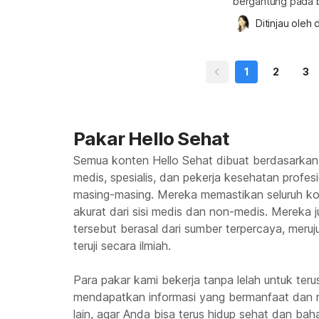
bergantung pada be
mengetahui hal-ha
Ditinjau oleh 
d
lambat agar berbag
anak lambat Sebe
penting untuk mem
1
2
3
Pakar Hello Sehat
Semua konten Hello Sehat dibuat berdasarkan
medis, spesialis, dan pekerja kesehatan profes
masing-masing. Mereka memastikan seluruh kon
akurat dari sisi medis dan non-medis. Mereka
tersebut berasal dari sumber terpercaya, meruju
teruji secara ilmiah.
Para pakar kami bekerja tanpa lelah untuk te
mendapatkan informasi yang bermanfaat dan 
lain, agar Anda bisa terus hidup sehat dan baha