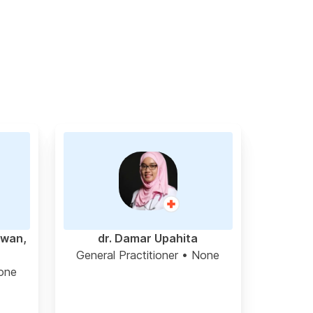
awan,
dr. Damar Upahita
General Practitioner
• None
one