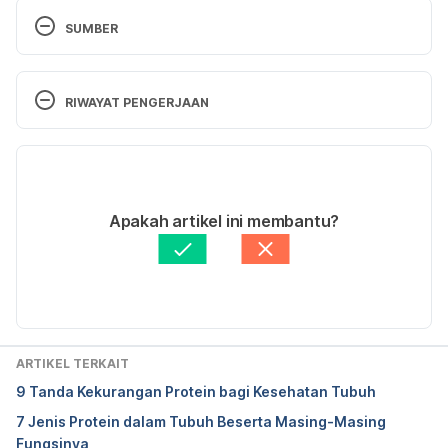
SUMBER
When Is the Best Time to Take Protein?
https://www.healthline.com/nutrition/best-time-to-
RIWAYAT PENGERJAAN
take-protein diakses 8 Mei 2018.
Versi Terbaru
02/07/2021
Ditulis oleh 
Andisa Shabrina
Apakah artikel ini membantu?
Ditinjau secara medis oleh
dr. Damar Upahita
Diperbarui oleh: 
Ilham Aulia Fahmy
ARTIKEL TERKAIT
9 Tanda Kekurangan Protein bagi Kesehatan Tubuh
7 Jenis Protein dalam Tubuh Beserta Masing-Masing
Fungsinya