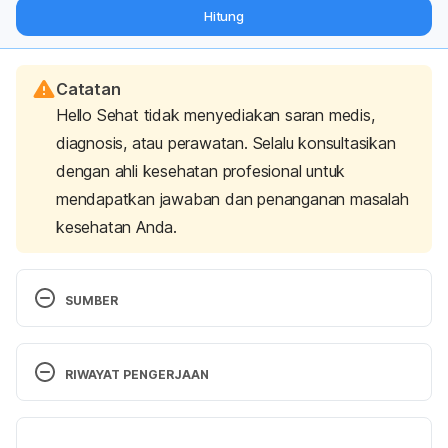
dari pakar mengenai dukungan dan perawatan berat badan
Hitung
langsung ke inbox Anda.
Catatan
Hello Sehat tidak menyediakan saran medis,
diagnosis, atau perawatan. Selalu konsultasikan
dengan ahli kesehatan profesional untuk
mendapatkan jawaban dan penanganan masalah
kesehatan Anda.
SUMBER
Stachenfeld, N. S. (2008). Acute Effects of Sodium 
Ingestion on Thirst and Cardiovascular Function. 
RIWAYAT PENGERJAAN
Current sports medicine reports
, 
7
(4 Suppl), S7. 
https://doi.org/10.1249/JSR.0b013e31817f23fc
Versi Terbaru