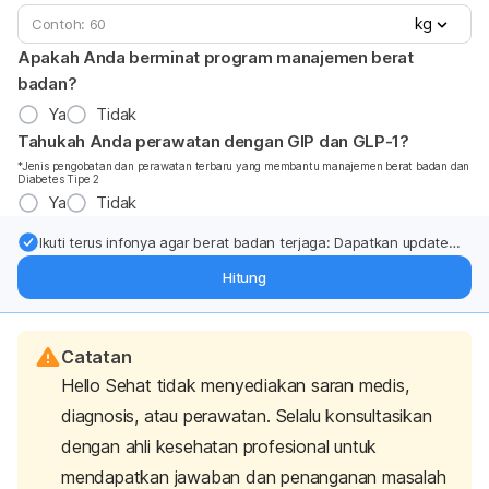
kg
Apakah Anda berminat program manajemen berat
badan?
Ya
Tidak
Tahukah Anda perawatan dengan GIP dan GLP-1?
*Jenis pengobatan dan perawatan terbaru yang membantu manajemen berat badan dan
Diabetes Tipe 2
Ya
Tidak
Ikuti terus infonya agar berat badan terjaga: Dapatkan update
dari pakar mengenai dukungan dan perawatan berat badan
Hitung
langsung ke inbox Anda.
Catatan
Hello Sehat tidak menyediakan saran medis,
diagnosis, atau perawatan. Selalu konsultasikan
dengan ahli kesehatan profesional untuk
mendapatkan jawaban dan penanganan masalah