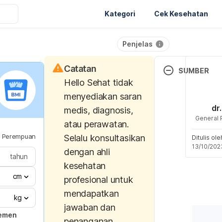
Kategori
Cek Kesehatan
Penjelas
Catatan
SUMBER
Hello Sehat tidak
Nutrition in Drin
menyediakan saran
World Health Org
dr
medis, diagnosis,
General P
atau perawatan.
https://iris.who.
Perempuan
Selalu konsultasikan
dle/10665/434
Ditulis ol
13/10/202
eng.pdf
dengan ahli
tahun
kesehatan
Menteri Perindus
cm
profesional untuk
Indonesia. (2011
mendapatkan
Teknis Industri 
kg
jawaban dan
Kemasan. Retrie
jemen
penanganan
2020, from: