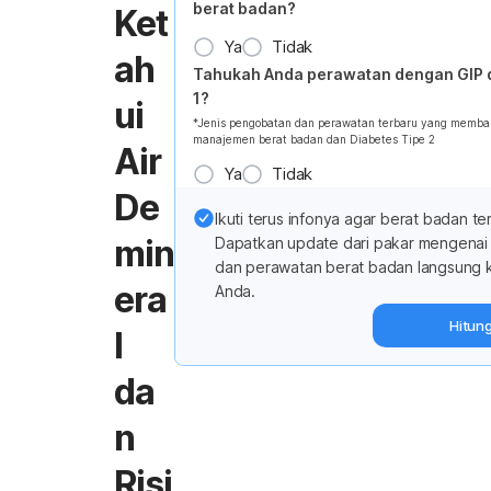
berat badan?
Ket
Ya
Tidak
ah
Tahukah Anda perawatan dengan GIP 
1?
ui
*Jenis pengobatan dan perawatan terbaru yang memba
manajemen berat badan dan Diabetes Tipe 2
Air
Ya
Tidak
De
Ikuti terus infonya agar berat badan te
min
Dapatkan update dari pakar mengena
dan perawatan berat badan langsung 
era
Anda.
Hitun
l
da
n
Risi