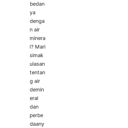
bedan
ya
denga
n air
minera
l? Mari
simak
ulasan
tentan
g air
demin
eral
dan
perbe
daany