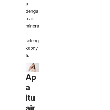
a
denga
n air
minera
l
seleng
kapny
a.
Ap
a
itu
air