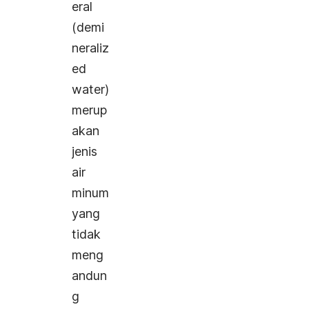
eral
(
d
emi
neraliz
ed
water
)
merup
akan
jenis
air
minum
yang
tidak
meng
andun
g