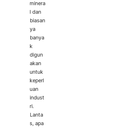
minera
l dan
biasan
ya
banya
k
digun
akan
untuk
keperl
uan
indust
ri.
Lanta
s, apa