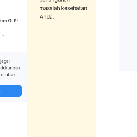
https://kemenpe
masalah kesehatan
n_attachment.p
Anda.
dan GLP-
id=554&id_t=5
ntu
Helmenstine, A. 
Deionized Water?
Uses, Risks. Retr
rjaga:
https://science
i dukungan
is-deionized-wat
ke inbox
uses-risks/
g
Verma, K. C., & 
(2014). Deminera
Medical journal,
India
, 
70
(4), 37