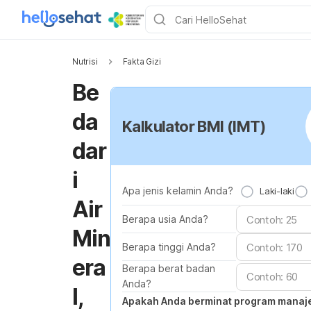
Nutrisi
Fakta Gizi
Be
da
Kalkulator BMI (IMT)
dar
i
Apa jenis kelamin Anda?
Laki-laki
Air
Berapa usia Anda?
Min
Berapa tinggi Anda?
era
Berapa berat badan
Anda?
l,
Apakah Anda berminat program mana