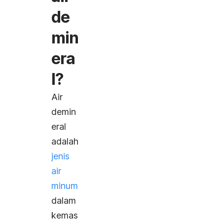
de
min
era
l?
Air
demin
eral
adalah
jenis
air
minum
dalam
kemas