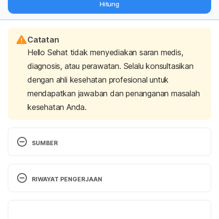
Hitung
langsung ke inbox Anda.
Catatan
Hello Sehat tidak menyediakan saran medis,
diagnosis, atau perawatan. Selalu konsultasikan
dengan ahli kesehatan profesional untuk
mendapatkan jawaban dan penanganan masalah
kesehatan Anda.
SUMBER
Obiageli O, Izundu AI, Pauline IA, Ukumaka OG. 
RIWAYAT PENGERJAAN
Proximate Compositions of fruits of Three Musa 
Species at Three Stages of Development. 
IOSR-
Versi Terbaru
JDMS
. 2016;15(6):107-117.