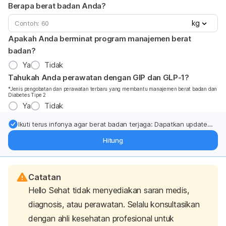
Berapa berat badan Anda?
kg
Apakah Anda berminat program manajemen berat
badan?
Ya
Tidak
Tahukah Anda perawatan dengan GIP dan GLP-1?
*Jenis pengobatan dan perawatan terbaru yang membantu manajemen berat badan dan
Diabetes Tipe 2
Ya
Tidak
Ikuti terus infonya agar berat badan terjaga: Dapatkan update
dari pakar mengenai dukungan dan perawatan berat badan
Hitung
langsung ke inbox Anda.
Catatan
Hello Sehat tidak menyediakan saran medis,
diagnosis, atau perawatan. Selalu konsultasikan
dengan ahli kesehatan profesional untuk