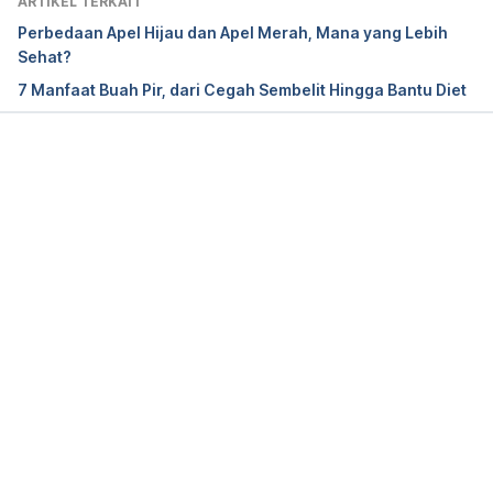
ARTIKEL TERKAIT
https://www.medicalnewstoday.com/articles/31870
Perbedaan Apel Hijau dan Apel Merah, Mana yang Lebih
6.php
 accessed May 28, 2019. 
Sehat?
7 Manfaat Buah Pir, dari Cegah Sembelit Hingga Bantu Diet
Will Eating Apples Help If You Have Acid Reflux? 
https://www.healthline.com/health/digestive-
health/apples-and-acid-reflux
 accessed May 28, 
Memuat...
2019.