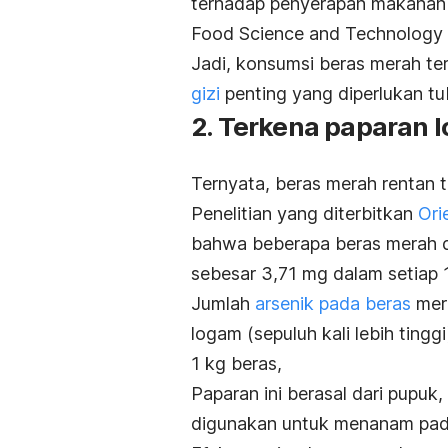
terhadap penyerapan makanan j
Food Science and Technology
Jadi, konsumsi beras merah t
gizi
penting yang diperlukan tu
2. Terkena paparan 
Ternyata, beras merah rentan t
Penelitian yang diterbitkan
Ori
bahwa beberapa beras merah d
sebesar 3,71 mg dalam setiap 1
Jumlah
arsenik pada beras
mera
logam (sepuluh kali lebih ting
1 kg beras,
Paparan ini berasal dari pupuk, 
digunakan untuk menanam pad