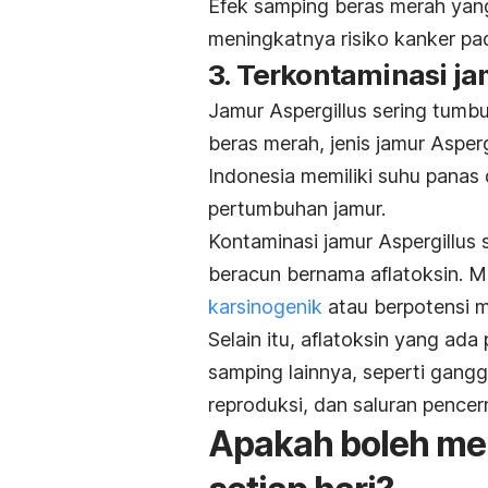
Efek samping beras merah yang
meningkatnya risiko kanker pa
3. Terkontaminasi j
Jamur
Aspergillus
sering tumbu
beras merah, jenis jamur
Asperg
Indonesia memiliki suhu pana
pertumbuhan jamur.
Kontaminasi jamur
Aspergillus 
beracun bernama aflatoksin. M
karsinogenik
atau berpotensi 
Selain itu, aflatoksin yang ad
samping lainnya, seperti gang
reproduksi, dan saluran pencer
Apakah boleh me