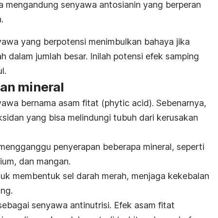
a mengandung senyawa antosianin yang berperan
.
awa yang berpotensi menimbulkan bahaya jika
h dalam jumlah besar.
Inilah potensi efek samping
l.
an mineral
awa bernama asam fitat (
phytic acid
). Sebenarnya,
oksidan yang bisa melindungi tubuh dari kerusakan
ga mengganggu penyerapan beberapa mineral, seperti
sium, dan
mangan
.
untuk membentuk sel darah merah, menjaga kekebalan
ng.
p sebagai senyawa
antinutrisi
.
Efek asam fitat