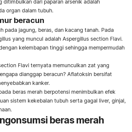
 ditimbulkan dari paparan arsenik adalah
da organ dalam tubuh.
amur beracun
h pada jagung, beras, dan kacang tanah. Pada
illus
yang muncul adalah
Aspergillus section Flavi
.
s dengan kelembapan tinggi sehingga mempermudah
section Flavi
ternyata memunculkan zat yang
engapa dianggap beracun? Aflatoksin bersifat
menyebabkan kanker.
a pada beras merah berpotensi menimbulkan efek
guan sistem kekebalan tubuh serta
gagal liver
, ginjal,
naan.
ngonsumsi beras merah