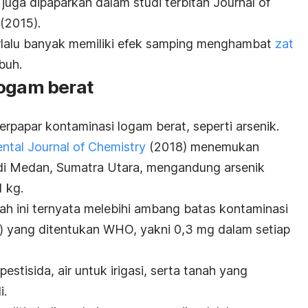
uga dipaparkan dalam studi terbitan
Journal of
(2015).
erlalu banyak memiliki efek samping menghambat
zat
buh.
logam berat
erpapar kontaminasi logam berat, seperti arsenik.
ental Journal of Chemistry
(2018) menemukan
i Medan, Sumatra Utara, mengandung arsenik
 kg.
h ini ternyata melebihi ambang batas kontaminasi
gi) yang ditentukan WHO, yakni 0,3 mg dalam setiap
pestisida, air untuk irigasi, serta tanah yang
i.