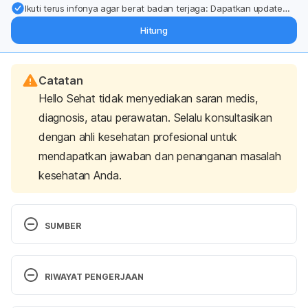
Ikuti terus infonya agar berat badan terjaga: Dapatkan update
dari pakar mengenai dukungan dan perawatan berat badan
Hitung
langsung ke inbox Anda.
Catatan
Hello Sehat tidak menyediakan saran medis,
diagnosis, atau perawatan. Selalu konsultasikan
dengan ahli kesehatan profesional untuk
mendapatkan jawaban dan penanganan masalah
kesehatan Anda.
SUMBER
What’s So Great About Yogurt?.(2015) | Food & 
Nutrition. Tufts University Diakses 29 September 
RIWAYAT PENGERJAAN
2022 
https://now.tufts.edu/2015/01/29/whats-so-
great-about-yogurt
Versi Terbaru