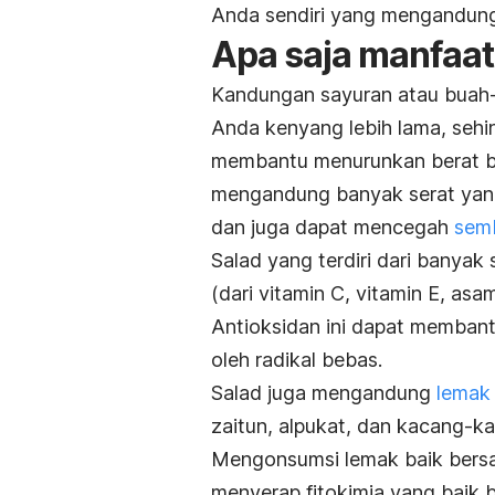
Anda sendiri yang mengandung 
Apa saja manfaat
Kandungan sayuran atau buah
Anda kenyang lebih lama, sehi
membantu menurunkan berat ba
mengandung banyak serat ya
dan juga dapat mencegah
semb
Salad yang terdiri dari banya
(dari vitamin C, vitamin E, asam
Antioksidan ini dapat membant
oleh radikal bebas.
Salad juga mengandung
lemak
zaitun, alpukat, dan kacang-k
Mengonsumsi lemak baik bers
menyerap fitokimia yang baik ba