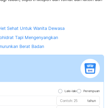
iet Sehat Untuk Wanita Dewasa
ohidrat Tapi Mengenyangkan
nurunkan Berat Badan
Laki-laki
Perempuan
tahun