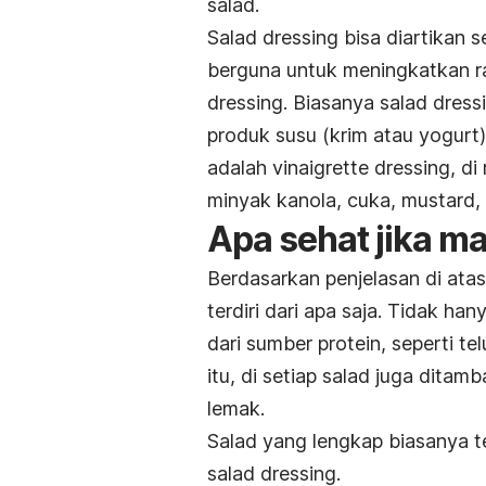
salad.
Salad dressing
bisa diartikan
berguna untuk meningkatkan ra
dressing.
Biasanya
salad dress
produk susu (krim atau yogurt
adalah
vinaigrette dressing,
di
minyak kanola, cuka, mustard
Apa sehat jika ma
Berdasarkan penjelasan di ata
terdiri dari apa saja. Tidak ha
dari sumber protein, seperti te
itu, di setiap salad juga dita
lemak.
Salad yang lengkap biasanya te
salad dressing.