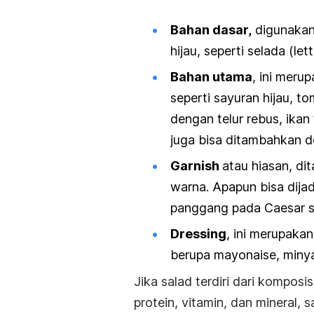
Bahan dasar,
digunakan 
hijau, seperti selada (let
Bahan utama
, ini merup
seperti sayuran hijau, t
dengan telur rebus, ika
juga bisa ditambahkan 
Garnish
atau hiasan
,
di
warna. Apapun bisa dija
panggang pada Caesar s
Dressing
,
ini merupakan
berupa mayonaise, miny
Jika salad terdiri dari kompos
protein, vitamin, dan mineral,