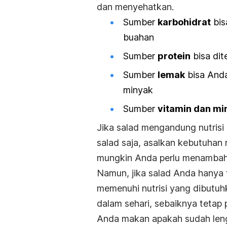
dan menyehatkan.
Sumber
karbohidrat
bis
buahan
Sumber
protein
bisa dit
Sumber
lemak
bisa Anda
minyak
Sumber
vitamin dan mi
Jika salad mengandung nutrisi 
salad saja, asalkan kebutuhan 
mungkin Anda perlu menambah 
Namun, jika salad Anda hanya t
memenuhi nutrisi yang dibutuh
dalam sehari, sebaiknya tetap 
Anda makan apakah sudah leng